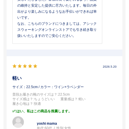
の維持と安定した提供に尽力いたします。毎日の外
出がより楽しみになるようなお手伝いができれば幸
いです。
なお、こちらのブランドにつきましては、アシック
スウォーキングオンラインストアでも引き続き取り
扱いいたしますのでご安心ください。
2026.5.20
軽い
サイズ：22.5cm
/ カラー：ワイン×ラベンダー
普段お履きの靴のサイズは？
:22.5cm
サイズ感は？
:ちょうどいい
重量感は？
:軽い
履き心地は？
:快適
:はい、私はこの商品を推薦します。
yoshi mama
年代:
60代
性別:
女性