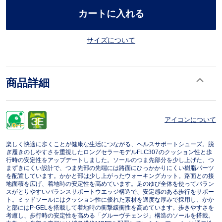
カートに入れる
サイズについて
商品詳細
アイコンについて
楽しく快適に歩くことが健康な生活につながる、ヘルスサポートシューズ。脱
ぎ履きのしやすさを重視したロングセラーモデルFLC307のクッション性と歩
行時の安定性をアップデートしました。ソールのつま先部分を少し上げた、つ
まずきにくい設計で、つま先部の先端には路面にひっかかりにくい樹脂パーツ
を配置しています。かかと部は少し上がったウォーキングカット。路面との接
地面積を広げ、着地時の安定性を高めています。足のゆび全体を使ってバラン
スがとりやすいバランスサポートウエッジ構造で、安定感のある歩行をサポー
ト。ミッドソールにはクッション性に優れた素材を適度な厚みで採用し、かか
と部にはP-GELを搭載して着地時の衝撃緩衝性を高めています。歩きやすさを
考慮し、歩行時の安定性を高める「グルーヴチェンジ」構造のソールを搭載。