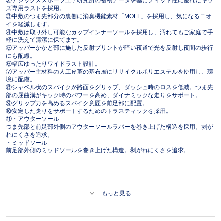
②アシックススポーツ工学研究所の蓄積データを基にフィット性に優れたキッ
ズ専用ラストを採用。
③中敷のつま先部分の裏側に消臭機能素材「MOFF」を採用し、気になるニオ
イを軽減します。
④中敷は取り外し可能なカップインナーソールを採用し、汚れてもご家庭で手
軽に洗えて清潔に保てます。
⑤アッパーかかと部に施した反射プリントが暗い夜道で光を反射し夜間の歩行
にも配慮。
⑥幅広ゆったりワイドラスト設計。
⑦アッパー主材料の人工皮革の基布層にリサイクルポリエステルを使用し、環
境に配慮。
⑧シャベル状のスパイクが路面をグリップ、ダッシュ時のロスを低減。つま先
部の屈曲溝がキック時のパワーを高め、ダイナミックな走りをサポート。
⑨グリップ力を高めるスパイク意匠を前足部に配置。
⑩安定した走りをサポートするためのトラスティックを採用。
⑪・アウターソール
つま先部と前足部外側のアウターソールラバーを巻き上げた構造を採用。剥が
れにくさを追求。
・ミッドソール
前足部外側のミッドソールを巻き上げた構造。剥がれにくさを追求。
もっと見る