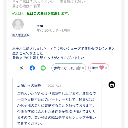
サイズ感は？
:ちょうどいい
重量感は？
:軽い
履き心地は？
:普通
:はい、私はこの商品を推薦します。
tera
年代:
10代
性別:
男性
息子用に購入しました、すごく軽いシューズで運動会で１位とると
生きこんできました、
発送までの対応も早くありがとうございました。
参考になった
0
Like!
0
店舗からの回答
2026.7.17
ご購入いただき心より感謝申し上げます。運動会で
一位を目指すためのパートナーとして、軽量な設計
がお子様の走りに貢献することを願っております。
今後も季節に合わせた新作を多数取り揃えてまいり
ますので、買い替えの際は是非またショップを覗い
てみてください。