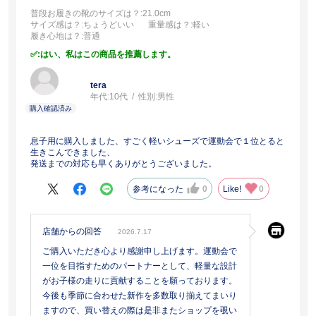
普段お履きの靴のサイズは？
:21.0cm
サイズ感は？
:ちょうどいい
重量感は？
:軽い
履き心地は？
:普通
:はい、私はこの商品を推薦します。
tera
年代:
10代
性別:
男性
息子用に購入しました、すごく軽いシューズで運動会で１位とると
生きこんできました、
発送までの対応も早くありがとうございました。
参考になった
0
Like!
0
店舗からの回答
2026.7.17
ご購入いただき心より感謝申し上げます。運動会で
一位を目指すためのパートナーとして、軽量な設計
がお子様の走りに貢献することを願っております。
今後も季節に合わせた新作を多数取り揃えてまいり
ますので、買い替えの際は是非またショップを覗い