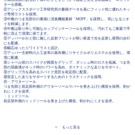
ターを搭載。
②アシックススポーツ工学研究所の蓄積データを基にフィット性に優れたキッ
ズ専用ラストを採用。
③中敷のつま先部分の裏側に消臭機能素材「MOFF」を採用し、気になるニオ
イを軽減します。
④中敷は取り外し可能なカップインナーソールを採用し、汚れてもご家庭で手
軽に洗えて清潔に保てます。
⑤アッパーかかと部に施した反射プリントが暗い夜道で光を反射し夜間の歩行
にも配慮。
⑥幅広ゆったりワイドラスト設計。
⑦アッパー主材料の人工皮革の基布層にリサイクルポリエステルを使用し、環
境に配慮。
⑧シャベル状のスパイクが路面をグリップ、ダッシュ時のロスを低減。つま先
部の屈曲溝がキック時のパワーを高め、ダイナミックな走りをサポート。
⑨グリップ力を高めるスパイク意匠を前足部に配置。
⑩安定した走りをサポートするためのトラスティックを採用。
⑪・アウターソール
つま先部と前足部外側のアウターソールラバーを巻き上げた構造を採用。剥が
れにくさを追求。
・ミッドソール
前足部外側のミッドソールを巻き上げた構造。剥がれにくさを追求。
もっと見る