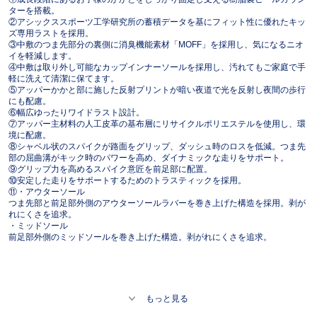
ターを搭載。
②アシックススポーツ工学研究所の蓄積データを基にフィット性に優れたキッ
ズ専用ラストを採用。
③中敷のつま先部分の裏側に消臭機能素材「MOFF」を採用し、気になるニオ
イを軽減します。
④中敷は取り外し可能なカップインナーソールを採用し、汚れてもご家庭で手
軽に洗えて清潔に保てます。
⑤アッパーかかと部に施した反射プリントが暗い夜道で光を反射し夜間の歩行
にも配慮。
⑥幅広ゆったりワイドラスト設計。
⑦アッパー主材料の人工皮革の基布層にリサイクルポリエステルを使用し、環
境に配慮。
⑧シャベル状のスパイクが路面をグリップ、ダッシュ時のロスを低減。つま先
部の屈曲溝がキック時のパワーを高め、ダイナミックな走りをサポート。
⑨グリップ力を高めるスパイク意匠を前足部に配置。
⑩安定した走りをサポートするためのトラスティックを採用。
⑪・アウターソール
つま先部と前足部外側のアウターソールラバーを巻き上げた構造を採用。剥が
れにくさを追求。
・ミッドソール
前足部外側のミッドソールを巻き上げた構造。剥がれにくさを追求。
もっと見る