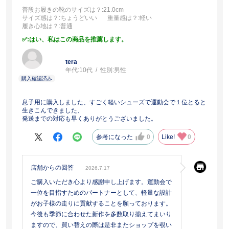
普段お履きの靴のサイズは？
:21.0cm
サイズ感は？
:ちょうどいい
重量感は？
:軽い
履き心地は？
:普通
:はい、私はこの商品を推薦します。
tera
年代:
10代
性別:
男性
息子用に購入しました、すごく軽いシューズで運動会で１位とると
生きこんできました、
発送までの対応も早くありがとうございました。
参考になった
0
Like!
0
店舗からの回答
2026.7.17
ご購入いただき心より感謝申し上げます。運動会で
一位を目指すためのパートナーとして、軽量な設計
がお子様の走りに貢献することを願っております。
今後も季節に合わせた新作を多数取り揃えてまいり
ますので、買い替えの際は是非またショップを覗い