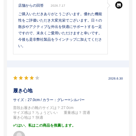
店舗からの回答
2026.7.17
ご購入いただきありがとうございます。優れた機能
性をご評価いただき大変光栄でございます。日々の
散歩やアクティブな外出を快適にサポートする一足
ですので、末永くご愛用いただけますと幸いです。
今後も是非弊社製品をラインナップに加えてくださ
い。
2026.6.30
履き心地
サイズ：27.0cm
/ カラー：グレー×シルバー
普段お履きの靴のサイズは？
:27.0cm
サイズ感は？
:ちょうどいい
重量感は？
:普通
履き心地は？
:快適
:はい、私はこの商品を推薦します。