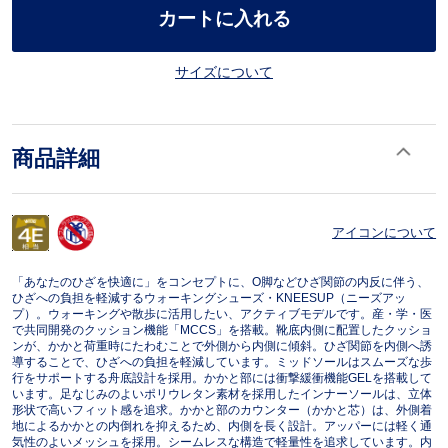
カートに入れる
サイズについて
商品詳細
アイコンについて
「あなたのひざを快適に」をコンセプトに、O脚などひざ関節の内反に伴う、
ひざへの負担を軽減するウォーキングシューズ・KNEESUP（ニーズアッ
プ）。ウォーキングや散歩に活用したい、アクティブモデルです。産・学・医
で共同開発のクッション機能「MCCS」を搭載。靴底内側に配置したクッショ
ンが、かかと荷重時にたわむことで外側から内側に傾斜。ひざ関節を内側へ誘
導することで、ひざへの負担を軽減しています。ミッドソールはスムーズな歩
行をサポートする舟底設計を採用。かかと部には衝撃緩衝機能GELを搭載して
います。足なじみのよいポリウレタン素材を採用したインナーソールは、立体
形状で高いフィット感を追求。かかと部のカウンター（かかと芯）は、外側着
地によるかかとの内倒れを抑えるため、内側を長く設計。アッパーには軽く通
気性のよいメッシュを採用。シームレスな構造で軽量性を追求しています。内