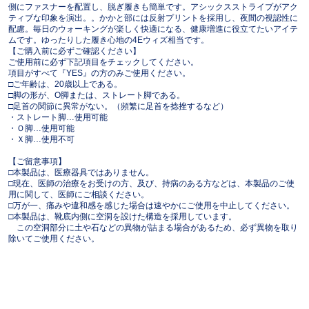
側にファスナーを配置し、脱ぎ履きも簡単です。アシックスストライプがアク
ティブな印象を演出。。かかと部には反射プリントを採用し、夜間の視認性に
配慮。毎日のウォーキングが楽しく快適になる、健康増進に役立てたいアイテ
ムです。ゆったりした履き心地の4Eウィズ相当です。
【ご購入前に必ずご確認ください】
ご使用前に必ず下記項目をチェックしてください。
項目がすべて『YES』の方のみご使用ください。
□ご年齢は、20歳以上である。
□脚の形が、O脚または、ストレート脚である。
□足首の関節に異常がない。（頻繁に足首を捻挫するなど）
・ストレート脚…使用可能
・Ｏ脚…使用可能
・Ｘ脚…使用不可
【ご留意事項】
□本製品は、医療器具ではありません。
□現在、医師の治療をお受けの方、及び、持病のある方などは、本製品のご使
用に関して、医師にご相談ください。
□万が一、痛みや違和感を感じた場合は速やかにご使用を中止してください。
□本製品は、靴底内側に空洞を設けた構造を採用しています。
この空洞部分に土や石などの異物が詰まる場合があるため、必ず異物を取り
除いてご使用ください。