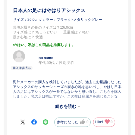
日本人の足にはやはりアシックス
サイズ：26.0cm
/ カラー：ブラック×メタリックグレー
普段お履きの靴のサイズは？
:26.0cm
サイズ感は？
:ちょうどいい
重量感は？
:軽い
履き心地は？
:快適
:はい、私はこの商品を推薦します。
no name
年代:
50代
性別:
男性
海外メーカーの購入を検討していましたが、過去にお世話になった
アシックスのサッカーシューズの履き心地を思い出し、やはり日本
人の足にはアシックスが一番ではないかと思い直し、こちらを購入
しました。私の足は幅広ですが、この靴は窮屈さを感じることな
く、サイズも普段履いているものと同じサイズでジャストフィット
でした。購入後、早速この靴で散歩に出かけたところ、まずその優
続きを読む
れたクッション性に驚かされました。さらに、散歩を終えた後の足
の痛みや疲労感についても、これまで使用していた他社メーカーの
靴とは明らかな違いを感じました。幅広の方や、歩きやすさを重視
参考になった
0
Like!
0
する方におすすめしたい一足です。