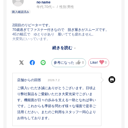
no name
年代:
70代～
性別:
男性
2回目のリピーターです。
70歳過ぎてファスナー付きなので 脱ぎ履きがスムーズです。
4Eの幅広で ゆとりがあり 履いてても疲れません。
大変気にいっています。
続きを読む
参考になった
0
Like!
0
店舗からの回答
2026.7.2
ご購入いただき誠にありがとうございます。日頃よ
り弊社製品をご愛顧いただき大変光栄でございま
す。機能面が日々の歩みを支える一助となれば幸い
です。これからも季節を問わず様々な場面で是非ご
活用ください。またのご利用をスタッフ一同心より
お待ちしております。