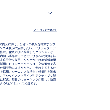
アイコンについて
の内反に伴う、ひざへの負担を軽減するウ
キングや散歩に活用したい、アクティブモデ
を搭載。靴底内側に配置したクッションが、
内側へ誘導することで、ひざへの負担を軽
舟底設計を採用。かかと部には衝撃緩衝機
を採用したインナーソールは、立体形状で高
外側着地によるかかとの内倒れを抑えるた
を採用。シームレスな構造で軽量性を追求
。アシックスストライプがアクティブな印
に配慮。毎日のウォーキングが楽しく快適
き心地の4Eウィズ相当です。