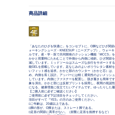
商品詳細
「あなたのひざを快適に」をコンセプトに、O脚などひざ関節
ォーキングシューズ・KNEESUP（ニーズアップ）。ウォー
ルです。産・学・医で共同開発のクッション機能「MCCS」
かかと荷重時にたわむことで外側から内側に傾斜。ひざ関節を
減しています。ミッドソールはスムーズな歩行をサポートする
能GELを搭載しています。足なじみのよいポリウレタン素材
いフィット感を追求。かかと部のカウンター（かかと芯）は、
め、内側を長く設計。アッパーには軽く通気性のよいメッシュ
しています。内側にファスナーを配置し、脱ぎ履きも簡単です
象を演出。かかと部には反射プリントを採用し、夜間の視認性
になる、健康増進に役立てたいアイテムです。ゆったりした履
【ご購入前に必ずご確認ください】
ご使用前に必ず下記項目をチェックしてください。
項目がすべて『YES』の方のみご使用ください。
□ご年齢は、20歳以上である。
□脚の形が、O脚または、ストレート脚である。
□足首の関節に異常がない。（頻繁に足首を捻挫するなど）