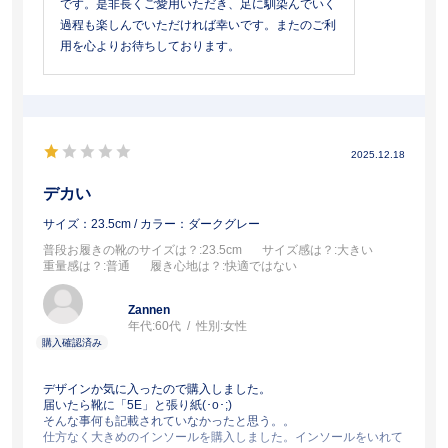
です。是非長くご愛用いただき、足に馴染んでいく
過程も楽しんでいただければ幸いです。またのご利
用を心よりお待ちしております。
2025.12.18
デカい
サイズ：23.5cm
/ カラー：ダークグレー
普段お履きの靴のサイズは？
:23.5cm
サイズ感は？
:大きい
重量感は？
:普通
履き心地は？
:快適ではない
Zannen
年代:
60代
性別:
女性
デザインか気に入ったので購入しました。
届いたら靴に「5E」と張り紙(⁠･⁠o⁠･⁠;⁠)
そんな事何も記載されていなかったと思う。。
仕方なく大きめのインソールを購入しました。インソールをいれて