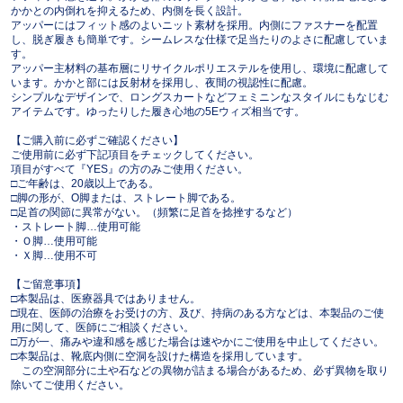
かかとの内倒れを抑えるため、内側を長く設計。
アッパーにはフィット感のよいニット素材を採用。内側にファスナーを配置
し、脱ぎ履きも簡単です。シームレスな仕様で足当たりのよさに配慮していま
す。
アッパー主材料の基布層にリサイクルポリエステルを使用し、環境に配慮して
います。かかと部には反射材を採用し、夜間の視認性に配慮。
シンプルなデザインで、ロングスカートなどフェミニンなスタイルにもなじむ
アイテムです。ゆったりした履き心地の5Eウィズ相当です。
【ご購入前に必ずご確認ください】
ご使用前に必ず下記項目をチェックしてください。
項目がすべて『YES』の方のみご使用ください。
□ご年齢は、20歳以上である。
□脚の形が、O脚または、ストレート脚である。
□足首の関節に異常がない。（頻繁に足首を捻挫するなど）
・ストレート脚…使用可能
・Ｏ脚…使用可能
・Ｘ脚…使用不可
【ご留意事項】
□本製品は、医療器具ではありません。
□現在、医師の治療をお受けの方、及び、持病のある方などは、本製品のご使
用に関して、医師にご相談ください。
□万が一、痛みや違和感を感じた場合は速やかにご使用を中止してください。
□本製品は、靴底内側に空洞を設けた構造を採用しています。
この空洞部分に土や石などの異物が詰まる場合があるため、必ず異物を取り
除いてご使用ください。