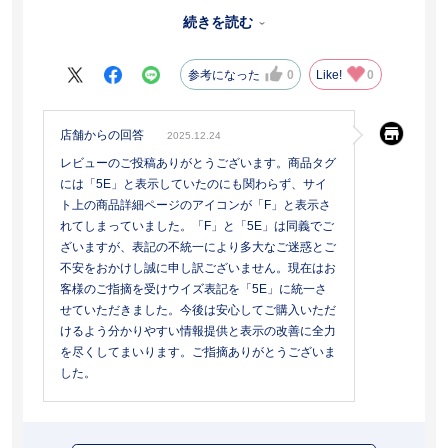
も踵がバコバコ
靴のサイズ23.5は間違ってはないのに不思議過ぎる。23で買いなお
続きを読む
すとしても何か恐ろしい大きさでした。
もう、ネットではとても買えません。
送料負担して返品しました。
参考になった
0
Like!
0
小さかったことはあっても、ここまでサイズが大き過ぎるのは全く
ありませんでした。もう少し、丁寧な商品案内が必要だと思いませ
んか？
店舗からの回答
2025.12.24
レビューのご投稿ありがとうございます。商品タグ
には「5E」と表示していたのにも関わらず、サイ
ト上の商品詳細ページのアイコンが「F」と表示さ
れてしまっていました。「F」と「5E」は同義でご
ざいますが、表記の不統一により多大なご迷惑とご
不安をおかけし誠に申し訳ございません。現在はお
客様のご指摘を受けウイズ表記を「5E」に統一さ
せていただきました。今後は安心してご購入いただ
けるよう分かりやすい情報提供と表示の改善に全力
を尽くしてまいります。ご指摘ありがとうございま
した。