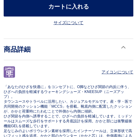
カートに入れる
サイズについて
商品詳細
アイコンについて
「あなたのひざを快適に」をコンセプトに、O脚などひざ関節の内反に伴う、
ひざへの負担を軽減するウォーキングシューズ・KNEESUP（ニーズアッ
プ）。
タウンユースやトラベルに活用したい、カジュアルモデルです。産・学・医で
共同開発のクッション機能「MCCS」を搭載。靴底内側に配置したクッション
が、かかと荷重時にたわむことで外側から内側に傾斜。
ひざ関節を内側へ誘導することで、ひざへの負担を軽減しています。ミッドソ
ールはスムーズな歩行をサポートする舟底設計を採用。かかと部には衝撃緩衝
機能GELを搭載しています。
足なじみのよいポリウレタン素材を採用したインナーソールは、立体形状で高
いフィット感を追求。かかと部のカウンター（かかと芯）は、外側着地による