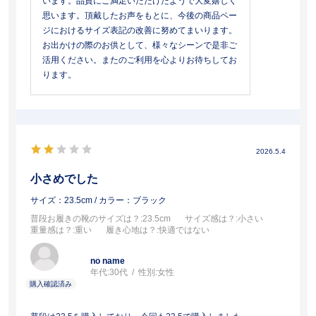
います。品質にご満足いただけたようで大変嬉しく
思います。頂戴したお声をもとに、今後の商品ペー
ジにおけるサイズ表記の改善に努めてまいります。
お出かけの際のお供として、様々なシーンで是非ご
活用ください。またのご利用を心よりお待ちしてお
ります。
2026.5.4
小さめでした
サイズ：23.5cm
/ カラー：ブラック
普段お履きの靴のサイズは？
:23.5cm
サイズ感は？
:小さい
重量感は？
:重い
履き心地は？
:快適ではない
no name
年代:
30代
性別:
女性