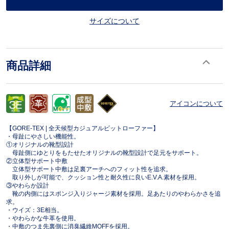
サイズについて
商品詳細
アイコンについて
【GORE-TEX | 全天候型カジュアルビットローファー】
・母趾にやさしい機能性。
①オリジナルの靴型設計
母趾側にゆとりをもたせたオリジナルの靴型設計で足元をサポート。
②立体型サポート中敷
立体型サポート中敷は足裏アーチへのフィット性を追求。
取り外しが可能で、クッション性と耐久性に良いE.V.A.素材を採用。
③やわらか設計
靴の内側にはスポンジ入りジャージ素材を採用。足あたりのやわらかさを追
求。
・ウイズ：3E相当。
・やわらかな牛革を使用。
・中敷のつま先裏側に消臭繊維MOFFを採用。