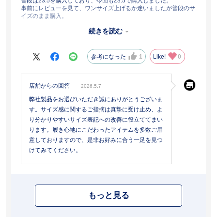
普段は23.5を購入しており、今回も23.5で購入しました。
事前にレビューを見て、ワンサイズ上げるか迷いましたが普段のサ
イズのまま購入。
結果、小さくキツかったです。
続きを読む
セール品は返品交換不可とのことなのでこのまま保管します。
また、靴べら必須です。その点も残念でした。
参考になった
1
Like!
0
店舗からの回答
2026.5.7
弊社製品をお選びいただき誠にありがとうございま
す。サイズ感に関するご指摘は真摯に受け止め、よ
り分かりやすいサイズ表記への改善に役立ててまい
ります。履き心地にこだわったアイテムを多数ご用
意しておりますので、是非お好みに合う一足を見つ
けてみてください。
もっと見る