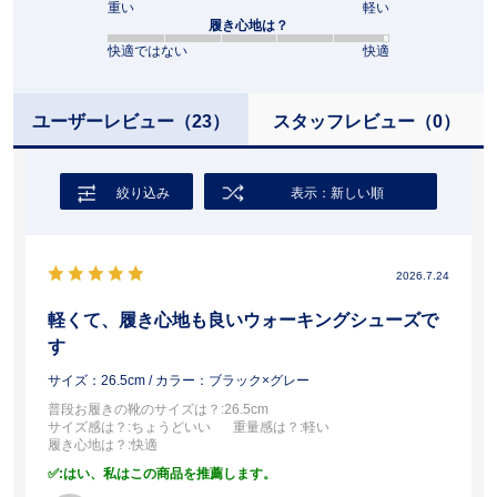
重い
軽い
履き心地は？
快適ではない
快適
ユーザーレビュー
（23）
スタッフレビュー
（0）
絞り込み
表示：新しい順
2026.7.24
軽くて、履き心地も良いウォーキングシューズで
す
サイズ：26.5cm
/ カラー：ブラック×グレー
普段お履きの靴のサイズは？
:26.5cm
サイズ感は？
:ちょうどいい
重量感は？
:軽い
履き心地は？
:快適
:はい、私はこの商品を推薦します。