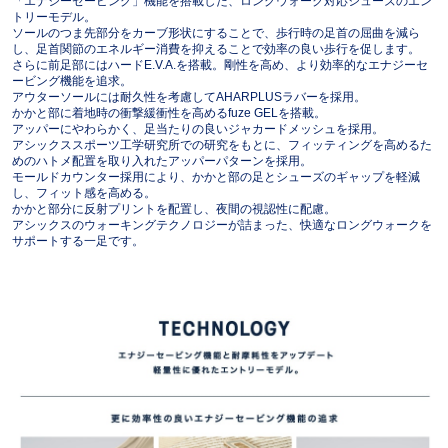
「エナジーセービング」機能を搭載した、ロングウォーク対応シューズのエン
トリーモデル。
ソールのつま先部分をカーブ形状にすることで、歩行時の足首の屈曲を減ら
し、足首関節のエネルギー消費を抑えることで効率の良い歩行を促します。
さらに前足部にはハードE.V.A.を搭載。剛性を高め、より効率的なエナジーセ
ービング機能を追求。
アウターソールには耐久性を考慮してAHARPLUSラバーを採用。
かかと部に着地時の衝撃緩衝性を高めるfuze GELを搭載。
アッパーにやわらかく、足当たりの良いジャカードメッシュを採用。
アシックススポーツ工学研究所での研究をもとに、フィッティングを高めるた
めのハトメ配置を取り入れたアッパーパターンを採用。
モールドカウンター採用により、かかと部の足とシューズのギャップを軽減
し、フィット感を高める。
かかと部分に反射プリントを配置し、夜間の視認性に配慮。
アシックスのウォーキングテクノロジーが詰まった、快適なロングウォークを
サポートする一足です。