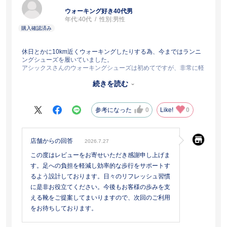
ウォーキング好き40代男
年代:
40代
性別:
男性
休日とかに10km近くウォーキングしたりする為、今まではランニ
ングシューズを履いていました。
アシックスさんのウォーキングシューズは初めてですが、非常に軽
くて、足にフィットしています。
続きを読む
履き始めてからまだ２週間ちょっとですが、歩いていて疲れにくい
気がします。
参考になった
0
Like!
0
店舗からの回答
2026.7.27
この度はレビューをお寄せいただき感謝申し上げま
す。足への負担を軽減し効率的な歩行をサポートす
るよう設計しております。日々のリフレッシュ習慣
に是非お役立てください。今後もお客様の歩みを支
える靴をご提案してまいりますので、次回のご利用
をお待ちしております。