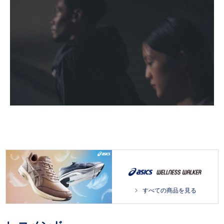
L
/
o
U
a
n
d
m
e
u
d
t
:
e
1
0
0
.
0
0
すべての商品を見る
%