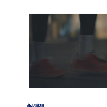
L
o
/
U
a
n
d
m
e
u
d
t
:
e
1
0
商品詳細
0