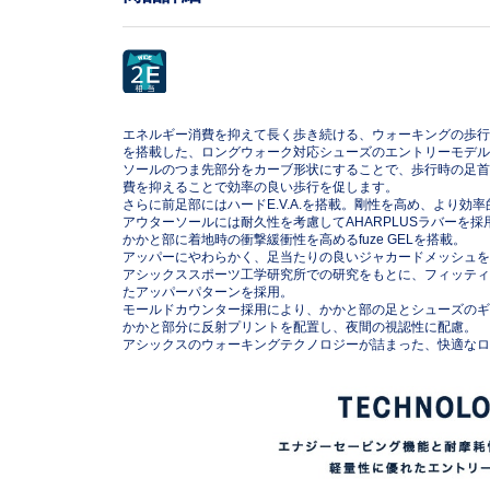
.
0
0
%
エネルギー消費を抑えて長く歩き続ける、ウォーキングの歩行
を搭載した、ロングウォーク対応シューズのエントリーモデル
ソールのつま先部分をカーブ形状にすることで、歩行時の足首
費を抑えることで効率の良い歩行を促します。
さらに前足部にはハードE.V.A.を搭載。剛性を高め、より効
アウターソールには耐久性を考慮してAHARPLUSラバーを採
かかと部に着地時の衝撃緩衝性を高めるfuze GELを搭載。
アッパーにやわらかく、足当たりの良いジャカードメッシュを
アシックススポーツ工学研究所での研究をもとに、フィッティ
たアッパーパターンを採用。
モールドカウンター採用により、かかと部の足とシューズのギ
かかと部分に反射プリントを配置し、夜間の視認性に配慮。
アシックスのウォーキングテクノロジーが詰まった、快適なロ