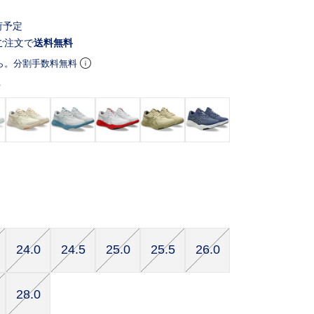
荷予定
ご注文で
送料無料
ら。分割手数料無料
ー
24.0
24.5
25.0
25.5
26.0
28.0