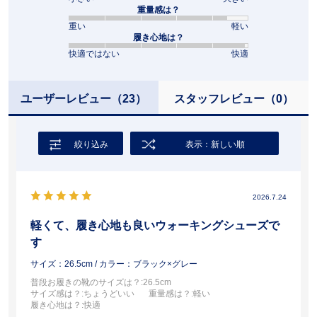
重量感は？
重い
軽い
履き心地は？
快適ではない
快適
ユーザーレビュー
（23）
スタッフレビュー
（0）
絞り込み
表示：新しい順
2026.7.24
軽くて、履き心地も良いウォーキングシューズで
す
サイズ：26.5cm
/ カラー：ブラック×グレー
普段お履きの靴のサイズは？
:26.5cm
サイズ感は？
:ちょうどいい
重量感は？
:軽い
履き心地は？
:快適