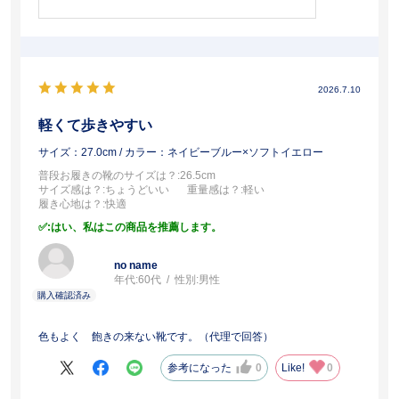
2026.7.10
軽くて歩きやすい
サイズ：27.0cm
/ カラー：ネイビーブルー×ソフトイエロー
普段お履きの靴のサイズは？
:26.5cm
サイズ感は？
:ちょうどいい
重量感は？
:軽い
履き心地は？
:快適
:はい、私はこの商品を推薦します。
no name
年代:
60代
性別:
男性
色もよく 飽きの来ない靴です。（代理で回答）
参考になった
0
Like!
0