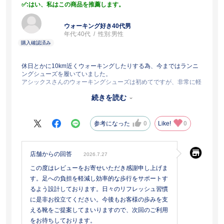
:はい、私はこの商品を推薦します。
ウォーキング好き40代男
年代:
40代
性別:
男性
休日とかに10km近くウォーキングしたりする為、今まではランニ
ングシューズを履いていました。
アシックスさんのウォーキングシューズは初めてですが、非常に軽
くて、足にフィットしています。
続きを読む
履き始めてからまだ２週間ちょっとですが、歩いていて疲れにくい
気がします。
参考になった
0
Like!
0
店舗からの回答
2026.7.27
この度はレビューをお寄せいただき感謝申し上げま
す。足への負担を軽減し効率的な歩行をサポートす
るよう設計しております。日々のリフレッシュ習慣
に是非お役立てください。今後もお客様の歩みを支
える靴をご提案してまいりますので、次回のご利用
をお待ちしております。