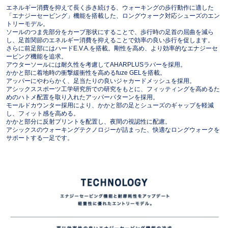
エネルギー消費を抑えて長く歩き続ける、ウォーキングの歩行動作に適した
「エナジーセービング」機能を搭載した、ロングウォーク対応シューズのエン
トリーモデル。
ソールのつま先部分をカーブ形状にすることで、歩行時の足首の屈曲を減ら
し、足首関節のエネルギー消費を抑えることで効率の良い歩行を促します。
さらに前足部にはハードE.V.A.を搭載。剛性を高め、より効率的なエナジーセ
ービング機能を追求。
アウターソールには耐久性を考慮してAHARPLUSラバーを採用。
かかと部に着地時の衝撃緩衝性を高めるfuze GELを搭載。
アッパーにやわらかく、足当たりの良いジャカードメッシュを採用。
アシックススポーツ工学研究所での研究をもとに、フィッティングを高めるた
めのハトメ配置を取り入れたアッパーパターンを採用。
モールドカウンター採用により、かかと部の足とシューズのギャップを軽減
し、フィット感を高める。
かかと部分に反射プリントを配置し、夜間の視認性に配慮。
アシックスのウォーキングテクノロジーが詰まった、快適なロングウォークを
サポートする一足です。