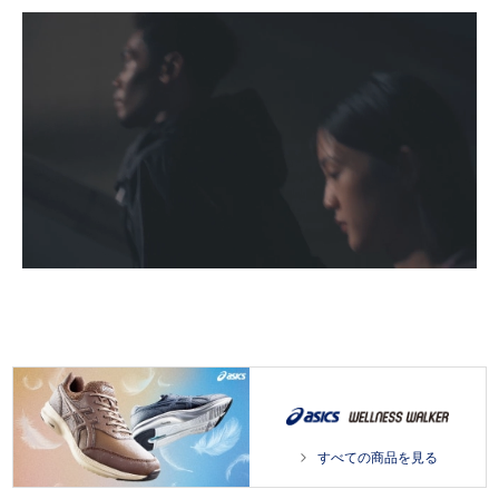
L
/
o
U
a
n
d
m
e
u
d
t
:
e
1
0
0
.
0
0
すべての商品を見る
%