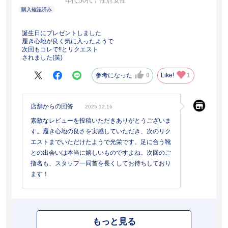
年代:
50代
性別:
女性
誕生日にプレゼントしました
履き心地が良く気に入ったようで
次回もコレで!!とリクエスト
されました(笑)
参考になった
0
Like!
1
店舗からの回答
2025.12.16
素敵なレビューを投稿いただきありがとうございま
す。履き心地の良さを実感していただき、次のリク
エストまでいただけたようで光栄です。足に合う靴
との出会いは本当に嬉しいものですよね。次回のご
指名も、スタッフ一同首を長くしてお待ちしており
ます！
もっと見る