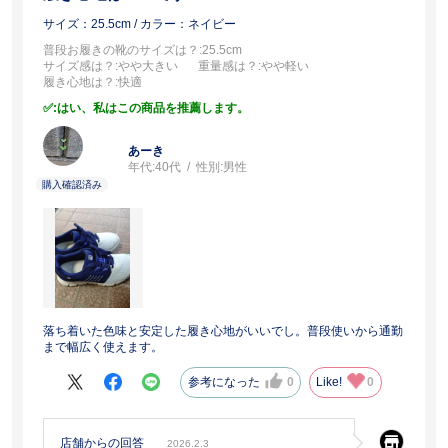
サイズ：25.5cm
/ カラー：ネイビー
普段お履きの靴のサイズは？
:25.5cm
サイズ感は？
:やや大きい
重量感は？
:やや軽い
履き心地は？
:快適
:はい、私はこの商品を推薦します。
あーき
年代:
40代
性別:
男性
落ち着いた色味と安定した履き心地がいいでし。普段使いから通勤
まで幅広く使えます。
参考になった
0
Like!
0
店舗からの回答
2026.2.3