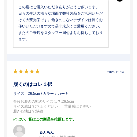
この度はご購入いただきありがとうございます。
日々の生活の様々な場面で弊社製品をご活用いただ
けて大変光栄です。飽きのこないデザインは長くお
使いいただけますので是非末永くご愛用ください。
またのご来店をスタッフ一同心よりお待ちしており
ます。
2025.12.14
履くのはコレ１択
サイズ：26.5cm
/ カラー：カーキ
普段お履きの靴のサイズは？
:26.5cm
サイズ感は？
:ちょうどいい
重量感は？
:軽い
履き心地は？
:快適
:はい、私はこの商品を推薦します。
るんちん