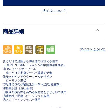
サイズについて
商品詳細
アイコンについて
歩くだけで足指から脚全体の活性化を追求
（RIZAPコラボレーション＆産学共同開発商品）
①HAZUPインナーソール
歩くだけで足指グーパー運動を促進
②歩きやすいアウターソールデザイン
ローリング形状
③足指のびのび幅広設計（4E相当/当社基準）
④軽量設計（当社基準）
⑤夜間の視認性を高める反射材をかかと部に使用
⑥通気性に配慮したメッシュを多用
⑦ノンマーキングラバー使用