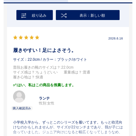
絞り込み
表示：新しい順
2026.6.16
履きやすい！足によさそう。
サイズ：22.0cm
/ カラー：ブラック/ホワイト
普段お履きの靴のサイズは？
:22.0cm
サイズ感は？
:ちょうどいい
重量感は？
:普通
履き心地は？
:快適
:はい、私はこの商品を推薦します。
ランテ
性別:
女性
小学校入学から、ずっとこのシリーズを履いてます。もっと幼児向
けなのかもしれませんが、サイズが22センチまであり、我が子には
合っていました。ジュニア向けになると幅広くなってしまうなめ、