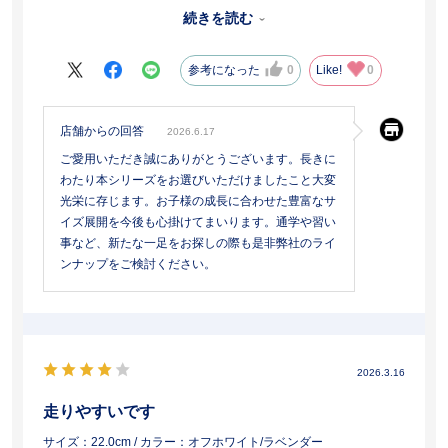
足囲が狭い我が子にはこれが最後の一足になります。今まで水色や
続きを読む
ラベンダーを選んできましたが、大人っぽく黒にしました。親とし
ても安心して履かせられました。お世話になりました。
参考になった
0
Like!
0
店舗からの回答
2026.6.17
ご愛用いただき誠にありがとうございます。長きに
わたり本シリーズをお選びいただけましたこと大変
光栄に存じます。お子様の成長に合わせた豊富なサ
イズ展開を今後も心掛けてまいります。通学や習い
事など、新たな一足をお探しの際も是非弊社のライ
ンナップをご検討ください。
2026.3.16
走りやすいです
サイズ：22.0cm
/ カラー：オフホワイト/ラベンダー