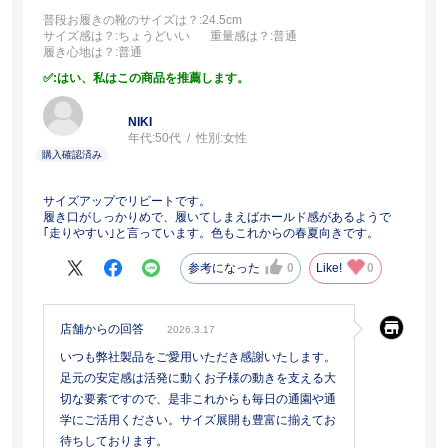
普段お履きの靴のサイズは？
:24.5cm
サイズ感は？
:ちょうどいい
重量感は？
:普通
履き心地は？
:普通
:はい、私はこの商品を推薦します。
NIKI
年代:
50代
性別:
女性
サイズアップでリピートです。
履き口がしっかりめで、履いてしまえばホールド感があるようで
｢走りやすい｣と言っています。色もこれからの春夏向きです。
参考になった
0
Like!
0
店舗からの回答
2026.3.17
いつも弊社製品をご愛用いただき感謝いたします。
足元の安定感は活発に動くお子様の動きを支える大
切な要素ですので、是非これからも毎日の通園や通
学にご活用ください。サイズ展開も豊富に揃えてお
待ちしております。