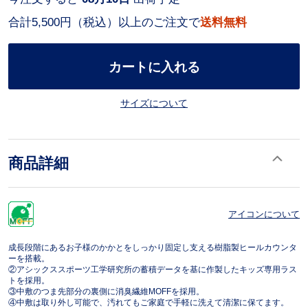
合計5,500円（税込）以上のご注文で
送料無料
カートに入れる
サイズについて
商品詳細
アイコンについて
成長段階にあるお子様のかかとをしっかり固定し支える樹脂製ヒールカウンタ
ーを搭載。
②アシックススポーツ工学研究所の蓄積データを基に作製したキッズ専用ラス
トを採用。
③中敷のつま先部分の裏側に消臭繊維MOFFを採用。
④中敷は取り外し可能で、汚れてもご家庭で手軽に洗えて清潔に保てます。