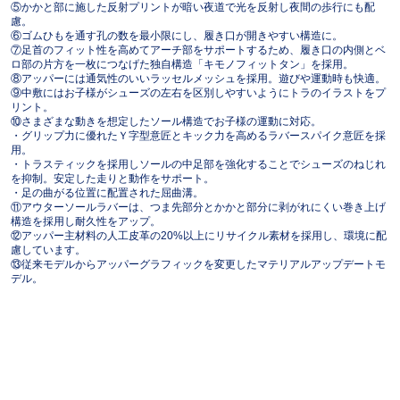
⑤かかと部に施した反射プリントが暗い夜道で光を反射し夜間の歩行にも配
慮。
⑥ゴムひもを通す孔の数を最小限にし、履き口が開きやすい構造に。
⑦足首のフィット性を高めてアーチ部をサポートするため、履き口の内側とベ
ロ部の片方を一枚につなげた独自構造「キモノフィットタン」を採用。
⑧アッパーには通気性のいいラッセルメッシュを採用。遊びや運動時も快適。
⑨中敷にはお子様がシューズの左右を区別しやすいようにトラのイラストをプ
リント。
⑩さまざまな動きを想定したソール構造でお子様の運動に対応。
・グリップ力に優れたＹ字型意匠とキック力を高めるラバースパイク意匠を採
用。
・トラスティックを採用しソールの中足部を強化することでシューズのねじれ
を抑制。安定した走りと動作をサポート。
・足の曲がる位置に配置された屈曲溝。
⑪アウターソールラバーは、つま先部分とかかと部分に剥がれにくい巻き上げ
構造を採用し耐久性をアップ。
⑫アッパー主材料の人工皮革の20%以上にリサイクル素材を採用し、環境に配
慮しています。
⑬従来モデルからアッパーグラフィックを変更したマテリアルアップデートモ
デル。