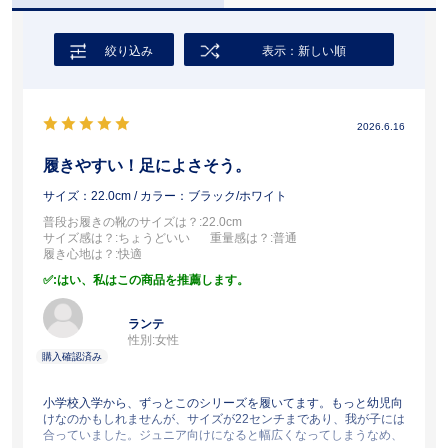
絞り込み
表示：新しい順
2026.6.16
履きやすい！足によさそう。
サイズ：22.0cm
/ カラー：ブラック/ホワイト
普段お履きの靴のサイズは？
:22.0cm
サイズ感は？
:ちょうどいい
重量感は？
:普通
履き心地は？
:快適
:はい、私はこの商品を推薦します。
ランテ
性別:
女性
小学校入学から、ずっとこのシリーズを履いてます。もっと幼児向
けなのかもしれませんが、サイズが22センチまであり、我が子には
合っていました。ジュニア向けになると幅広くなってしまうなめ、