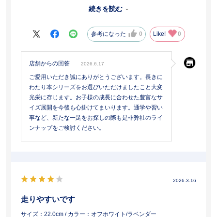
足囲が狭い我が子にはこれが最後の一足になります。今まで水色や
続きを読む
ラベンダーを選んできましたが、大人っぽく黒にしました。親とし
ても安心して履かせられました。お世話になりました。
参考になった
0
Like!
0
店舗からの回答
2026.6.17
ご愛用いただき誠にありがとうございます。長きに
わたり本シリーズをお選びいただけましたこと大変
光栄に存じます。お子様の成長に合わせた豊富なサ
イズ展開を今後も心掛けてまいります。通学や習い
事など、新たな一足をお探しの際も是非弊社のライ
ンナップをご検討ください。
2026.3.16
走りやすいです
サイズ：22.0cm
/ カラー：オフホワイト/ラベンダー