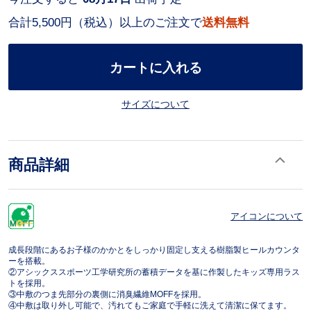
合計5,500円（税込）以上のご注文で
送料無料
カートに入れる
サイズについて
商品詳細
アイコンについて
成長段階にあるお子様のかかとをしっかり固定し支える樹脂製ヒールカウンタ
ーを搭載。
②アシックススポーツ工学研究所の蓄積データを基に作製したキッズ専用ラス
トを採用。
③中敷のつま先部分の裏側に消臭繊維MOFFを採用。
④中敷は取り外し可能で、汚れてもご家庭で手軽に洗えて清潔に保てます。