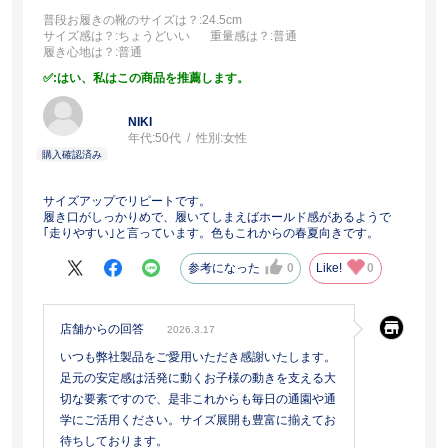
普段お履きの靴のサイズは？
:24.5cm
サイズ感は？
:ちょうどいい
重量感は？
:普通
履き心地は？
:普通
:はい、私はこの商品を推薦します。
NIKI
年代:
50代
性別:
女性
サイズアップでリピートです。
履き口がしっかりめで、履いてしまえばホールド感があるようで
｢走りやすい｣と言っています。色もこれからの春夏向きです。
参考になった
0
Like!
0
店舗からの回答
2026.3.17
いつも弊社製品をご愛用いただき感謝いたします。
足元の安定感は活発に動くお子様の動きを支える大
切な要素ですので、是非これからも毎日の通園や通
学にご活用ください。サイズ展開も豊富に揃えてお
待ちしております。