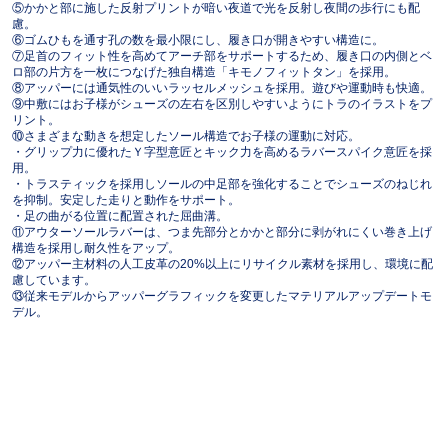
⑤かかと部に施した反射プリントが暗い夜道で光を反射し夜間の歩行にも配
慮。
⑥ゴムひもを通す孔の数を最小限にし、履き口が開きやすい構造に。
⑦足首のフィット性を高めてアーチ部をサポートするため、履き口の内側とベ
ロ部の片方を一枚につなげた独自構造「キモノフィットタン」を採用。
⑧アッパーには通気性のいいラッセルメッシュを採用。遊びや運動時も快適。
⑨中敷にはお子様がシューズの左右を区別しやすいようにトラのイラストをプ
リント。
⑩さまざまな動きを想定したソール構造でお子様の運動に対応。
・グリップ力に優れたＹ字型意匠とキック力を高めるラバースパイク意匠を採
用。
・トラスティックを採用しソールの中足部を強化することでシューズのねじれ
を抑制。安定した走りと動作をサポート。
・足の曲がる位置に配置された屈曲溝。
⑪アウターソールラバーは、つま先部分とかかと部分に剥がれにくい巻き上げ
構造を採用し耐久性をアップ。
⑫アッパー主材料の人工皮革の20%以上にリサイクル素材を採用し、環境に配
慮しています。
⑬従来モデルからアッパーグラフィックを変更したマテリアルアップデートモ
デル。