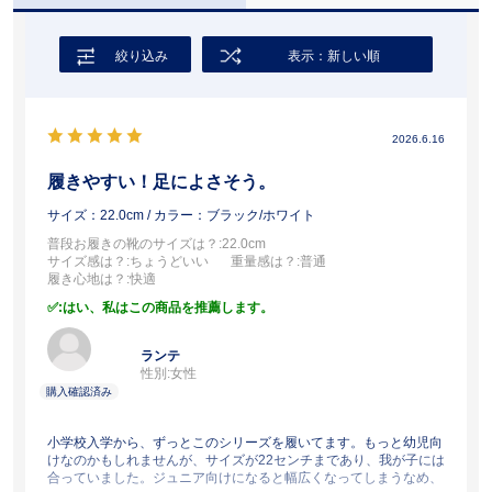
絞り込み
表示：新しい順
2026.6.16
履きやすい！足によさそう。
サイズ：22.0cm
/ カラー：ブラック/ホワイト
普段お履きの靴のサイズは？
:22.0cm
サイズ感は？
:ちょうどいい
重量感は？
:普通
履き心地は？
:快適
:はい、私はこの商品を推薦します。
ランテ
性別:
女性
小学校入学から、ずっとこのシリーズを履いてます。もっと幼児向
けなのかもしれませんが、サイズが22センチまであり、我が子には
合っていました。ジュニア向けになると幅広くなってしまうなめ、