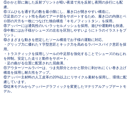
⑤かかと部に施した反射プリントが暗い夜道で光を反射し夜間の歩行にも配
慮。
⑥ゴムひもを通す孔の数を最小限にし、履き口が開きやすい構造に。
⑦足首のフィット性を高めてアーチ部をサポートするため、履き口の内側とベ
ロ部の片方を一枚につなげた独自構造「キモノフィットタン」を採用。
⑧アッパーには通気性のいいラッセルメッシュを採用。遊びや運動時も快適。
⑨中敷にはお子様がシューズの左右を区別しやすいようにトラのイラストをプ
リント。
⑩さまざまな動きを想定したソール構造でお子様の運動に対応。
・グリップ力に優れたＹ字型意匠とキック力を高めるラバースパイク意匠を採
用。
・トラスティックを採用しソールの中足部を強化することでシューズのねじれ
を抑制。安定した走りと動作をサポート。
・足の曲がる位置に配置された屈曲溝。
⑪アウターソールラバーは、つま先部分とかかと部分に剥がれにくい巻き上げ
構造を採用し耐久性をアップ。
⑫アッパー主材料の人工皮革の20%以上にリサイクル素材を採用し、環境に配
慮しています。
⑬従来モデルからアッパーグラフィックを変更したマテリアルアップデートモ
デル。