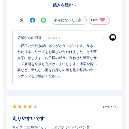
足囲が狭い我が子にはこれが最後の一足になります。今まで水色や
続きを読む
ラベンダーを選んできましたが、大人っぽく黒にしました。親とし
ても安心して履かせられました。お世話になりました。
参考になった
0
Like!
0
店舗からの回答
2026.6.17
ご愛用いただき誠にありがとうございます。長きに
わたり本シリーズをお選びいただけましたこと大変
光栄に存じます。お子様の成長に合わせた豊富なサ
イズ展開を今後も心掛けてまいります。通学や習い
事など、新たな一足をお探しの際も是非弊社のライ
ンナップをご検討ください。
2026.3.16
走りやすいです
サイズ：22.0cm
/ カラー：オフホワイト/ラベンダー