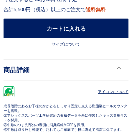
合計5,500円（税込）以上のご注文で
送料無料
カートに入れる
サイズについて
商品詳細
アイコンについて
成長段階にあるお子様のかかとをしっかり固定し支える樹脂製ヒールカウンタ
ーを搭載。
②アシックススポーツ工学研究所の蓄積データを基に作製したキッズ専用ラス
トを採用。
③中敷のつま先部分の裏側に消臭繊維MOFFを採用。
④中敷は取り外し可能で、汚れてもご家庭で手軽に洗えて清潔に保てます。