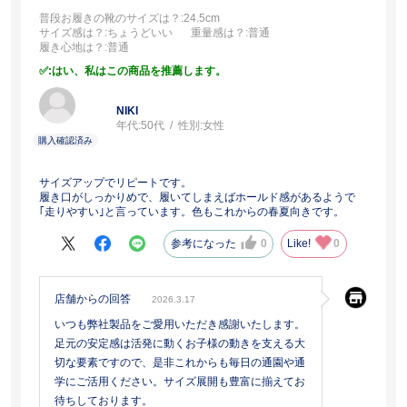
普段お履きの靴のサイズは？
:24.5cm
サイズ感は？
:ちょうどいい
重量感は？
:普通
履き心地は？
:普通
:はい、私はこの商品を推薦します。
NIKI
年代:
50代
性別:
女性
サイズアップでリピートです。
履き口がしっかりめで、履いてしまえばホールド感があるようで
｢走りやすい｣と言っています。色もこれからの春夏向きです。
参考になった
0
Like!
0
店舗からの回答
2026.3.17
いつも弊社製品をご愛用いただき感謝いたします。
足元の安定感は活発に動くお子様の動きを支える大
切な要素ですので、是非これからも毎日の通園や通
学にご活用ください。サイズ展開も豊富に揃えてお
待ちしております。