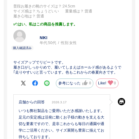
普段お履きの靴のサイズは？
:24.5cm
サイズ感は？
:ちょうどいい
重量感は？
:普通
履き心地は？
:普通
:はい、私はこの商品を推薦します。
NIKI
年代:
50代
性別:
女性
サイズアップでリピートです。
履き口がしっかりめで、履いてしまえばホールド感があるようで
｢走りやすい｣と言っています。色もこれからの春夏向きです。
参考になった
0
Like!
0
店舗からの回答
2026.3.17
いつも弊社製品をご愛用いただき感謝いたします。
足元の安定感は活発に動くお子様の動きを支える大
切な要素ですので、是非これからも毎日の通園や通
学にご活用ください。サイズ展開も豊富に揃えてお
待ちしております。