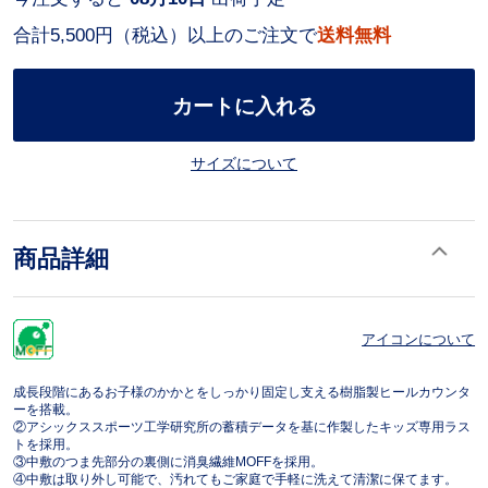
合計5,500円（税込）以上のご注文で
送料無料
カートに入れる
サイズについて
商品詳細
アイコンについて
成長段階にあるお子様のかかとをしっかり固定し支える樹脂製ヒールカウンタ
ーを搭載。
②アシックススポーツ工学研究所の蓄積データを基に作製したキッズ専用ラス
トを採用。
③中敷のつま先部分の裏側に消臭繊維MOFFを採用。
④中敷は取り外し可能で、汚れてもご家庭で手軽に洗えて清潔に保てます。