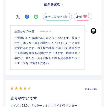
足囲が狭い我が子にはこれが最後の一足になります。今まで水色や
続きを読む
ラベンダーを選んできましたが、大人っぽく黒にしました。親とし
ても安心して履かせられました。お世話になりました。
参考になった
0
Like!
0
店舗からの回答
2026.6.17
ご愛用いただき誠にありがとうございます。長きに
わたり本シリーズをお選びいただけましたこと大変
光栄に存じます。お子様の成長に合わせた豊富なサ
イズ展開を今後も心掛けてまいります。通学や習い
事など、新たな一足をお探しの際も是非弊社のライ
ンナップをご検討ください。
2026.3.16
走りやすいです
サイズ：22.0cm
/ カラー：オフホワイト/ラベンダー