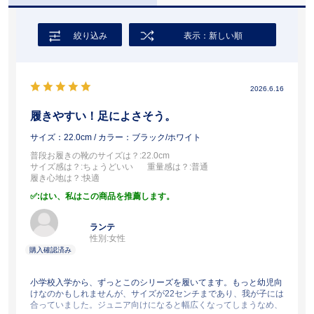
絞り込み
表示：新しい順
2026.6.16
履きやすい！足によさそう。
サイズ：22.0cm
/ カラー：ブラック/ホワイト
普段お履きの靴のサイズは？
:22.0cm
サイズ感は？
:ちょうどいい
重量感は？
:普通
履き心地は？
:快適
:はい、私はこの商品を推薦します。
ランテ
性別:
女性
小学校入学から、ずっとこのシリーズを履いてます。もっと幼児向
けなのかもしれませんが、サイズが22センチまであり、我が子には
合っていました。ジュニア向けになると幅広くなってしまうなめ、