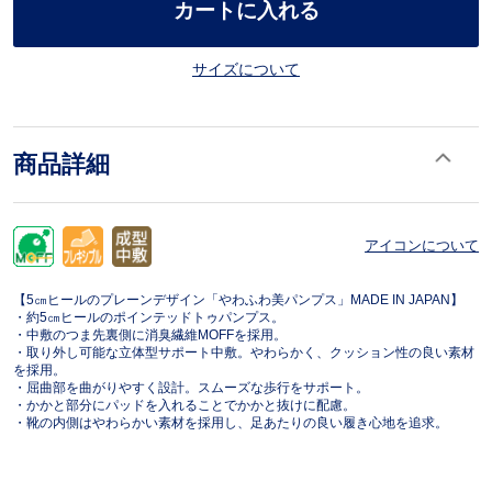
カートに入れる
サイズについて
商品詳細
アイコンについて
【5㎝ヒールのプレーンデザイン「やわふわ美パンプス」MADE IN JAPAN】
・約5㎝ヒールのポインテッドトゥパンプス。
・中敷のつま先裏側に消臭繊維MOFFを採用。
・取り外し可能な立体型サポート中敷。やわらかく、クッション性の良い素材
を採用。
・屈曲部を曲がりやすく設計。スムーズな歩行をサポート。
・かかと部分にパッドを入れることでかかと抜けに配慮。
・靴の内側はやわらかい素材を採用し、足あたりの良い履き心地を追求。