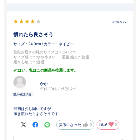
2026.5.27
慣れたら良さそう
サイズ：24.0cm
/ カラー：ネイビー
普段お履きの靴のサイズは？
:24.0cm
サイズ感は？
:やや小さい
重量感は？
:普通
履き心地は？
:普通
:はい、私はこの商品を推薦します。
かか
年代:
40代
性別:
女性
最初は少し固いですが
履き慣れたらよさそうです
参考になった
0
Like!
0