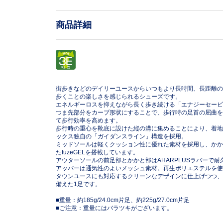
商品詳細
街歩きなどのデイリーユースからいつもより長時間、長距離の
歩くことの楽しさを感じられるシューズです。
エネルギーロスを抑えながら長く歩き続ける「エナジーセービ
つま先部分をカーブ形状にすることで、歩行時の足首の屈曲を
て歩行効率を高めます。
歩行時の重心を靴底に設けた縦の溝に集めることにより、着地
ックス独自の「ガイダンスライン」構造を採用。
ミッドソールは軽くクッション性に優れた素材を採用し、かか
たfuzeGELを搭載しています。
アウターソールの前足部とかかと部はAHARPLUSラバーで耐
アッパーは通気性のよいメッシュ素材。再生ポリエステルを使
タウンユースにも対応するクリーンなデザインに仕上げつつ、
備えた1足です。
■重量：約185g/24.0cm片足、約225g/27.0cm片足
■ご注意：重量にはバラツキがございます。