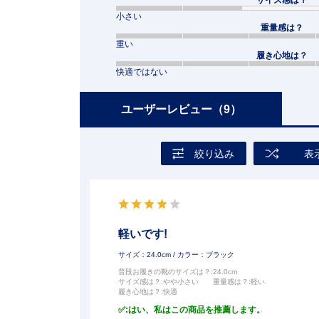
サイズ感は？
小さい
重量感は？
重い
履き心地は？
快適ではない
ユーザーレビュー
（9）
絞り込み
表
軽いです!
サイズ：24.0cm
/ カラー：ブラック
普段お履きの靴のサイズは？
:24.0cm
サイズ感は？
:やや小さい
重量感は？
:軽い
履き心地は？
:快適
:はい、私はこの商品を推薦します。