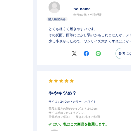
no name
年代:
60代
性別:
男性
とても軽くて履きやすいです。
その反面、雨等には少し弱いかもしれませんが、メ
少し小さかったので、ワンサイズ大きくすればよか
参考に
ややキツめ？
サイズ：24.0cm
/ カラー：ホワイト
普段お履きの靴のサイズは？
:24.0cm
サイズ感は？
:ちょうどいい
重量感は？
:軽い
履き心地は？
:快適
:はい、私はこの商品を推薦します。