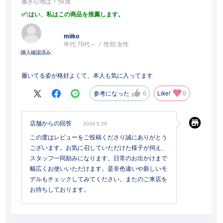
履き心地は？
:快適
:はい、私はこの商品を推薦します。
miiko
年代:
70代～
性別:
女性
履いてる姿が格好よくて、本人も気に入ってます
参考になった
0
Like!
0
店舗からの回答
2026.5.29
この度はレビューをご投稿くださり誠にありがとう
ございます。お気に召していただけた様子が伺え、
スタッフ一同励みになります。日常のお出かけまで
幅広くお使いいただけます。是非色違いや新しいモ
デルもチェックしてみてください。またのご来店を
お待ちしております。