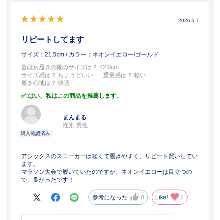
2026.5.7
リピートしてます
サイズ：21.5cm
/ カラー：ネオンイエロー/ゴールド
普段お履きの靴のサイズは？
:22.0cm
サイズ感は？
:ちょうどいい
重量感は？
:軽い
履き心地は？
:快適
:はい、私はこの商品を推薦します。
まんまる
性別:
男性
アシックスのスニーカーは軽くて履きやすく、リピート買いしてい
ます。
マラソン大会で履いていたのですが、ネオンイエローは目立つの
で、良かったです！
参考になった
0
Like!
1