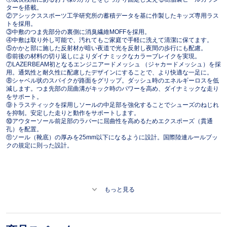
ターを搭載。
②アシックススポーツ工学研究所の蓄積データを基に作製したキッズ専用ラス
トを採用。
③中敷のつま先部分の裏側に消臭繊維MOFFを採用。
④中敷は取り外し可能で、汚れてもご家庭で手軽に洗えて清潔に保てます。
⑤かかと部に施した反射材が暗い夜道で光を反射し夜間の歩行にも配慮。
⑥前後の材料の切り返しによりダイナミックなカラーブレイクを実現。
⑦LAZERBEAM初となるエンジニアードメッシュ （ジャカードメッシュ）を採
用。通気性と耐久性に配慮したデザインにすることで、より快適な一足に。
⑧シャベル状のスパイクが路面をグリップ。ダッシュ時のエネルギーロスを低
減します。つま先部の屈曲溝がキック時のパワーを高め、ダイナミックな走り
をサポート。
⑨トラスティックを採用しソールの中足部を強化することでシューズのねじれ
を抑制。安定した走りと動作をサポートします。
⑩アウターソール前足部のラバーに屈曲性を高めるためエクスポーズ（貫通
孔）を配置。
⑪ソール（靴底）の厚みを25mm以下になるように設計。国際陸連ルールブッ
クの規定に則った設計。
もっと見る