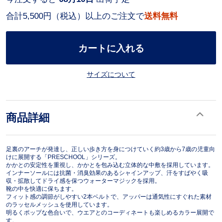
合計5,500円（税込）以上のご注文で
送料無料
カートに入れる
サイズについて
商品詳細
足裏のアーチが発達し、正しい歩き方を身につけていく約3歳から7歳の児童向
けに展開する「PRESCHOOL」シリーズ。
かかとの安定性を重視し、かかとを包み込む立体的な中敷を採用しています。
インナーソールには抗菌・消臭効果のあるシャインアップ、汗をすばやく吸
収・拡散してドライ感を保つウォーターマジックを採用。
靴の中を快適に保ちます。
フィット感の調節がしやすい2本ベルトで、アッパーは通気性にすぐれた素材
のラッセルメッシュを使用しています。
明るくポップな色合いで、ウエアとのコーディネートも楽しめるカラー展開で
す。