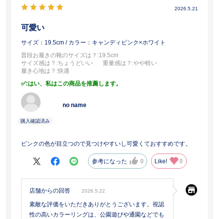
2026.5.21
可愛い
サイズ：19.5cm
/ カラー：キャンディピンク×ホワイト
普段お履きの靴のサイズは？
:19.5cm
サイズ感は？
:ちょうどいい
重量感は？
:やや軽い
履き心地は？
:快適
:はい、私はこの商品を推薦します。
no name
ピンクの色が目立つので見つけやすいし可愛くておすすめです。
参考になった
0
Like!
0
店舗からの回答
2026.5.22
素敵な評価をいただきありがとうございます。視認
性の高いカラーリングは、公園遊びや通園などでも