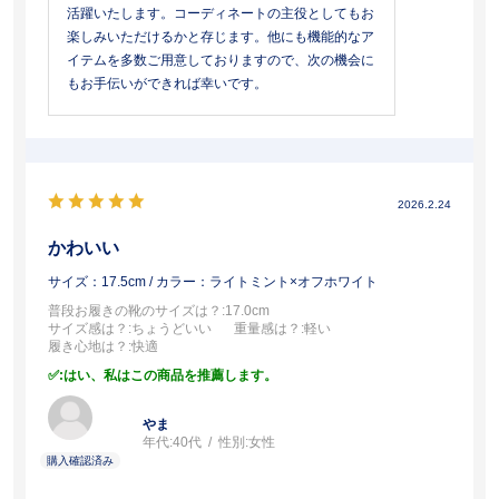
活躍いたします。コーディネートの主役としてもお
楽しみいただけるかと存じます。他にも機能的なア
イテムを多数ご用意しておりますので、次の機会に
もお手伝いができれば幸いです。
2026.2.24
かわいい
サイズ：17.5cm
/ カラー：ライトミント×オフホワイト
普段お履きの靴のサイズは？
:17.0cm
サイズ感は？
:ちょうどいい
重量感は？
:軽い
履き心地は？
:快適
:はい、私はこの商品を推薦します。
やま
年代:
40代
性別:
女性