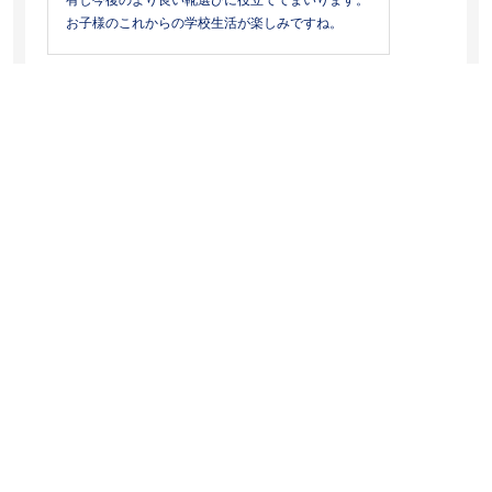
有し今後のより良い靴選びに役立ててまいります。
お子様のこれからの学校生活が楽しみですね。
2025.9.10
良い しっかりしてる
サイズ：21.0cm
/ カラー：ホワイト
普段お履きの靴のサイズは？
:20.0cm
サイズ感は？
:ちょうどいい
重量感は？
:普通
履き心地は？
:快適
:はい、私はこの商品を推薦します。
ねみさん
年代:
40代
性別:
女性
上履き用に購入。
うちのコは幅広さんでバレエシューズタイプの上履きだと足に合わ
なくて痛いそうで、アシックスのこちらを上履きとして利用してい