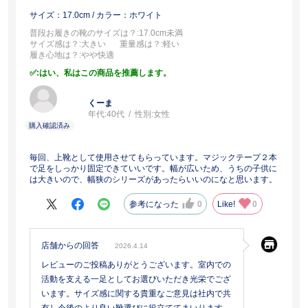
サイズ：17.0cm
/ カラー：ホワイト
普段お履きの靴のサイズは？
:17.0cm未満
サイズ感は？
:大きい
重量感は？
:軽い
履き心地は？
:やや快適
:はい、私はこの商品を推薦します。
くーま
年代:
40代
性別:
女性
毎回、上靴として使用させてもらっています。マジックテープ２本
で足をしっかり固定できていいです。幅が広いため、うちの子供に
は大きいので、幅狭のシリーズがあったらいいのになと思います。
参考になった
0
Like!
0
店舗からの回答
2026.4.14
レビューのご投稿ありがとうございます。室内での
活動を支える一足としてお選びいただき光栄でござ
います。サイズ感に関する貴重なご意見は社内で共