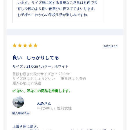
います。サイズ感に関する貴重なご意見は社内で共
有し今後のより良い靴選びに役立ててまいります。
お子様のこれからの学校生活が楽しみですね。
2025.9.10
良い しっかりしてる
サイズ：21.0cm
/ カラー：ホワイト
普段お履きの靴のサイズは？
:20.0cm
サイズ感は？
:ちょうどいい
重量感は？
:普通
履き心地は？
:快適
:はい、私はこの商品を推薦します。
ねみさん
年代:
40代
性別:
女性
上履き用に購入。