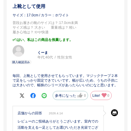
上靴として使用
サイズ：17.0cm
/ カラー：ホワイト
普段お履きの靴のサイズは？
:17.0cm未満
サイズ感は？
:大きい
重量感は？
:軽い
履き心地は？
:やや快適
:はい、私はこの商品を推薦します。
くーま
年代:
40代
性別:
女性
毎回、上靴として使用させてもらっています。マジックテープ２本
で足をしっかり固定できていいです。幅が広いため、うちの子供に
は大きいので、幅狭のシリーズがあったらいいのになと思います。
参考になった
0
Like!
0
店舗からの回答
2026.4.14
レビューのご投稿ありがとうございます。室内での
活動を支える一足としてお選びいただき光栄でござ