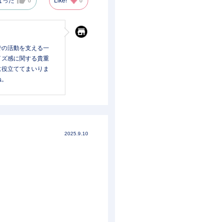
なった
0
Like!
0
での活動を支える一
イズ感に関する貴重
に役立ててまいりま
ね。
2025.9.10