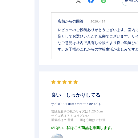
参考に
店舗からの回答
2026.4.14
レビューのご投稿ありがとうございます。室内
足としてお選びいただき光栄でございます。サ
なご意見は社内で共有し今後のより良い靴選び
す。お子様のこれからの学校生活が楽しみです
良い しっかりしてる
サイズ：21.0cm
/ カラー：ホワイト
普段お履きの靴のサイズは？
:20.0cm
サイズ感は？
:ちょうどいい
重量感は？
:普通
履き心地は？
:快適
:はい、私はこの商品を推薦します。