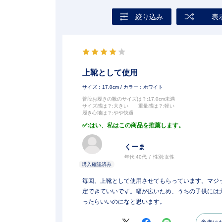
絞り込み
表
上靴として使用
サイズ：17.0cm
/ カラー：ホワイト
普段お履きの靴のサイズは？
:17.0cm未満
サイズ感は？
:大きい
重量感は？
:軽い
履き心地は？
:やや快適
:はい、私はこの商品を推薦します。
くーま
年代:
40代
性別:
女性
毎回、上靴として使用させてもらっています。マジ
定できていいです。幅が広いため、うちの子供には
ったらいいのになと思います。