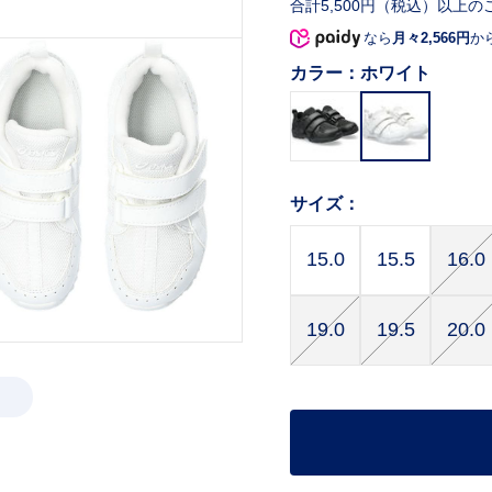
合計5,500円（税込）以上の
なら
月々2,566円
か
カラー：
ホワイト
サイズ：
15.0
15.5
16.0
19.0
19.5
20.0