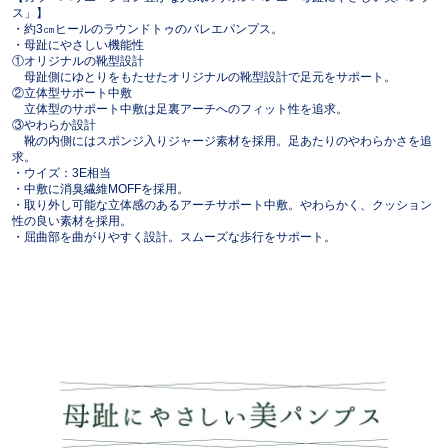
ス」】
・約3㎝ヒールのラウンドトゥのバレエパンプス。
・母趾にやさしい機能性
①オリジナルの靴型設計
母趾側にゆとりをもたせたオリジナルの靴型設計で足元をサポート。
②立体型サポート中敷
立体型のサポート中敷は足裏アーチへのフィット性を追求。
③やわらか設計
靴の内側にはスポンジ入りジャージ素材を採用。足あたりのやわらかさを追
求。
・ウイズ：3E相当
・中敷に消臭繊維MOFFを採用。
・取り外し可能な立体感のあるアーチサポート中敷。やわらかく、クッション
性の良い素材を採用。
・屈曲部を曲がりやすく設計。スムーズな歩行をサポート。