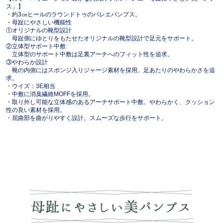
ス」】
・約3㎝ヒールのラウンドトゥのバレエパンプス。
・母趾にやさしい機能性
①オリジナルの靴型設計
母趾側にゆとりをもたせたオリジナルの靴型設計で足元をサポート。
②立体型サポート中敷
立体型のサポート中敷は足裏アーチへのフィット性を追求。
③やわらか設計
靴の内側にはスポンジ入りジャージ素材を採用。足あたりのやわらかさを追
求。
・ウイズ：3E相当
・中敷に消臭繊維MOFFを採用。
・取り外し可能な立体感のあるアーチサポート中敷。やわらかく、クッション
性の良い素材を採用。
・屈曲部を曲がりやすく設計。スムーズな歩行をサポート。