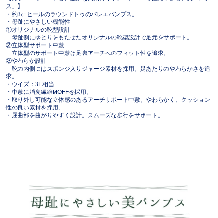
ス」】
・約3㎝ヒールのラウンドトゥのバレエパンプス。
・母趾にやさしい機能性
①オリジナルの靴型設計
母趾側にゆとりをもたせたオリジナルの靴型設計で足元をサポート。
②立体型サポート中敷
立体型のサポート中敷は足裏アーチへのフィット性を追求。
③やわらか設計
靴の内側にはスポンジ入りジャージ素材を採用。足あたりのやわらかさを追
求。
・ウイズ：3E相当
・中敷に消臭繊維MOFFを採用。
・取り外し可能な立体感のあるアーチサポート中敷。やわらかく、クッション
性の良い素材を採用。
・屈曲部を曲がりやすく設計。スムーズな歩行をサポート。