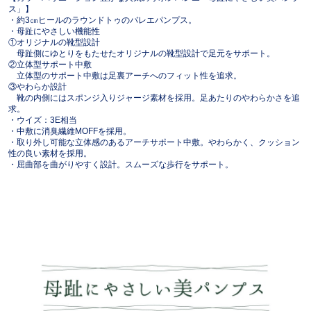
ス」】
・約3㎝ヒールのラウンドトゥのバレエパンプス。
・母趾にやさしい機能性
①オリジナルの靴型設計
母趾側にゆとりをもたせたオリジナルの靴型設計で足元をサポート。
②立体型サポート中敷
立体型のサポート中敷は足裏アーチへのフィット性を追求。
③やわらか設計
靴の内側にはスポンジ入りジャージ素材を採用。足あたりのやわらかさを追
求。
・ウイズ：3E相当
・中敷に消臭繊維MOFFを採用。
・取り外し可能な立体感のあるアーチサポート中敷。やわらかく、クッション
性の良い素材を採用。
・屈曲部を曲がりやすく設計。スムーズな歩行をサポート。