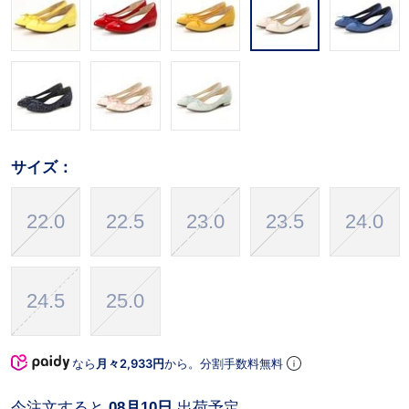
サイズ：
22.0
22.5
23.0
23.5
24.0
24.5
25.0
なら
月々2,933円
から。分割手数料無料
今注文すると
08月10日
出荷予定