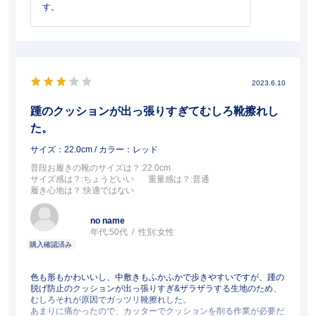
す。
2023.6.10
踵のクッションが出っ張りすぎてむしろ靴擦れし
た。
サイズ：22.0cm
/ カラー：レッド
普段お履きの靴のサイズは？
:22.0cm
サイズ感は？
:ちょうどいい
重量感は？
:普通
履き心地は？
:快適ではない
no name
年代:
50代
性別:
女性
色も形もかわいいし、中敷きもふかふかで歩きやすいですが、踵の
脱げ防止のクッションが出っ張りすぎ&ザラザラする生地のため、
むしろそれが原因でガッツリ靴擦れした。
あまりに痛かったので、カッターでクッションを削る作業が必要だ