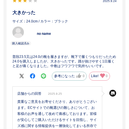
2025.9.24
大きかった
サイズ：24.0cm
/ カラー：ブラック
no name
普段23.5又は24.0の靴を履きますが、靴下で履くつもりだったため
24.0を購入しましたが、大きかったです。踵が抜けやすく1日履く
と足が痛くなりました。中敷はフワフワで気持ちいいです。
参考になった
0
Like!
0
店舗からの回答
2025.9.25
貴重なご意見をお寄せくださり、ありがとうござい
ます。ECサイトでの靴選びの難しさについて、お
客様のお声を通して改めて痛感しております。皆様
が安心してご購入いただけるサイトを目指し、サイ
ズ感に関する情報提供を一層強化してまいる所存で