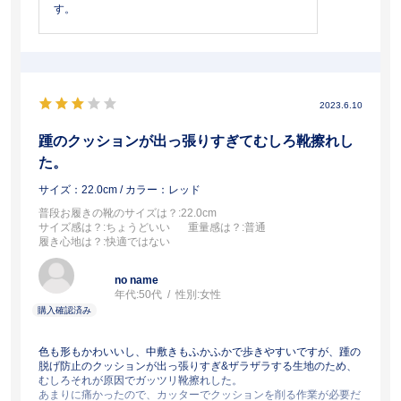
す。
2023.6.10
踵のクッションが出っ張りすぎてむしろ靴擦れし
た。
サイズ：22.0cm
/ カラー：レッド
普段お履きの靴のサイズは？
:22.0cm
サイズ感は？
:ちょうどいい
重量感は？
:普通
履き心地は？
:快適ではない
no name
年代:
50代
性別:
女性
色も形もかわいいし、中敷きもふかふかで歩きやすいですが、踵の
脱げ防止のクッションが出っ張りすぎ&ザラザラする生地のため、
むしろそれが原因でガッツリ靴擦れした。
あまりに痛かったので、カッターでクッションを削る作業が必要だ