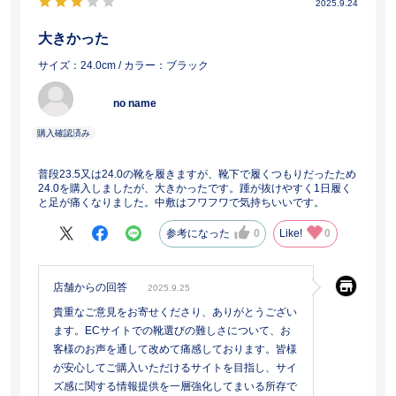
2025.9.24
大きかった
サイズ：24.0cm
/ カラー：ブラック
no name
普段23.5又は24.0の靴を履きますが、靴下で履くつもりだったため
24.0を購入しましたが、大きかったです。踵が抜けやすく1日履く
と足が痛くなりました。中敷はフワフワで気持ちいいです。
参考になった
0
Like!
0
店舗からの回答
2025.9.25
貴重なご意見をお寄せくださり、ありがとうござい
ます。ECサイトでの靴選びの難しさについて、お
客様のお声を通して改めて痛感しております。皆様
が安心してご購入いただけるサイトを目指し、サイ
ズ感に関する情報提供を一層強化してまいる所存で