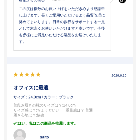
店舗からの回答
2026.8.3
この度は複数のお買い上げをいただき心より感謝申
し上げます。長くご愛用いただけるよう品質管理に
努めてまいります。日常の歩行をサポートする一足
として末永くお使いいただけますと幸いです。今後
も皆様にご満足いただける製品をお届けいたしま
す。
2026.6.16
オフィスに最適
サイズ：24.0cm
/ カラー：ブラック
普段お履きの靴のサイズは？
:24.0cm
サイズ感は？
:ちょうどいい
重量感は？
:普通
履き心地は？
:快適
:はい、私はこの商品を推薦します。
saito