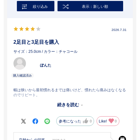
絞り込み
表示：新しい順
2026.7.31
2足目と3足目を購入
サイズ：25.0cm
/ カラー：チャコール
ぽんた
幅は狭いから最初慣れるまでは痛いけど、慣れたら痛みはなくなる
のでリピート。
続きを読む
1足目は1年少しで歩く度に踵がカチカチカチカチ音が鳴るようにな
ってしまったので、今度は長持ちすることを祈って購入。
参考になった
0
Like!
0