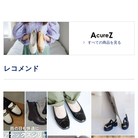
m
e
u
d
t
:
e
1
0
0
.
0
すべての商品を見る
0
%
レコメンド