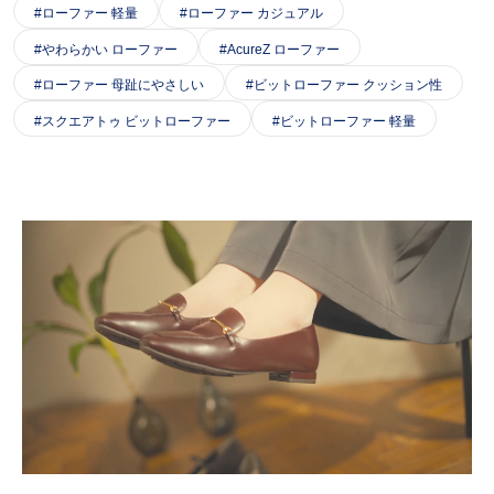
ローファー 軽量
ローファー カジュアル
やわらかい ローファー
AcureZ ローファー
ローファー 母趾にやさしい
ビットローファー クッション性
スクエアトゥ ビットローファー
ビットローファー 軽量
L
/
o
U
a
n
d