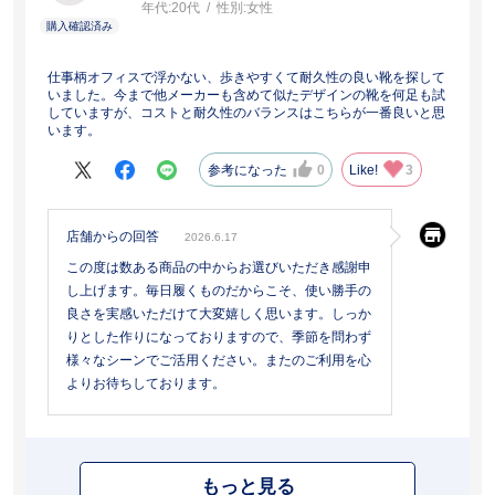
年代:
20代
性別:
女性
仕事柄オフィスで浮かない、歩きやすくて耐久性の良い靴を探して
いました。今まで他メーカーも含めて似たデザインの靴を何足も試
していますが、コストと耐久性のバランスはこちらが一番良いと思
います。
参考になった
0
Like!
3
店舗からの回答
2026.6.17
この度は数ある商品の中からお選びいただき感謝申
し上げます。毎日履くものだからこそ、使い勝手の
良さを実感いただけて大変嬉しく思います。しっか
りとした作りになっておりますので、季節を問わず
様々なシーンでご活用ください。またのご利用を心
よりお待ちしております。
もっと見る