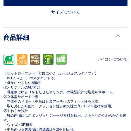
サイズについて
商品詳細
アイコンについて
【ビットローファー「母趾にやさしいカジュアルタイプ」】
・約1.5㎝ヒールのスクエアトゥ。
・母趾にやさしい機能性
①オリジナルの靴型設計
母趾側にゆとりをもたせたオリジナルの靴型設計で足元をサポート。
②立体型サポート中敷
立体型のサポート中敷は足裏アーチへのフィット性を追求。
取り外しが可能で、クッション性と耐久性に良いE.V.A.素材を採用。
③やわらか設計
靴の内側にはスポンジ入りジャージ素材を採用。足あたりのやわらかさを追
求。
・ウイズ：3E相当
・中敷のつま先裏側に消臭繊維MOFFを採用。