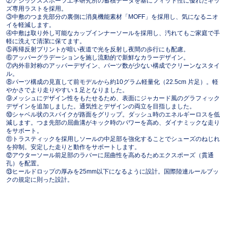
②アシックススポーツ工学研究所の蓄積データを基にフィット性に優れたキッ
ズ専用ラストを採用。
③中敷のつま先部分の裏側に消臭機能素材「MOFF」を採用し、気になるニオ
イを軽減します。
④中敷は取り外し可能なカップインナーソールを採用し、汚れてもご家庭で手
軽に洗えて清潔に保てます。
⑤再帰反射プリントが暗い夜道で光を反射し夜間の歩行にも配慮。
⑥アッパーグラデーションを施し流動的で新鮮なカラーデザイン。
⑦内外非対称のアッパーデザイン、パーツ数が少ない構成でクリーンなスタイ
ル。
⑧パーツ構成の見直して前モデルから約10グラム軽量化（22.5cm 片足）。軽
やかさでより走りやすい１足となりました。
⑨メッシュにデザイン性をもたせるため、表面にジャカード風のグラフィック
デザインを追加しました。通気性とデザインの両立を目指しました。
⑩シャベル状のスパイクが路面をグリップ。ダッシュ時のエネルギーロスを低
減します。つま先部の屈曲溝がキック時のパワーを高め、ダイナミックな走り
をサポート。
⑪トラスティックを採用しソールの中足部を強化することでシューズのねじれ
を抑制。安定した走りと動作をサポートします。
⑫アウターソール前足部のラバーに屈曲性を高めるためエクスポーズ（貫通
孔）を配置。
⑬ヒールドロップの厚みを25mm以下になるように設計。国際陸連ルールブッ
クの規定に則った設計。