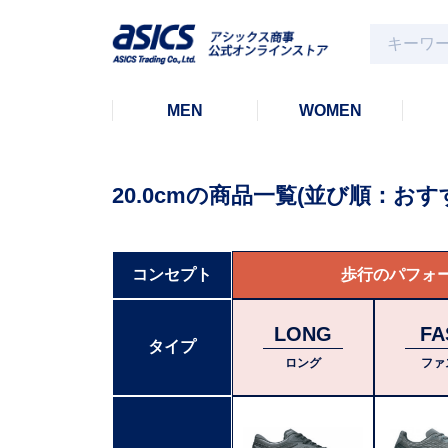
MEN
WOMEN
20.0cm
の商品一覧
(並び順：おす
コンセプト
歩行のパフォ
LONG
FA
タイプ
ロング
ファ