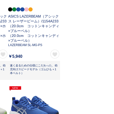
シック
ASICS LAZERBEAM（アシック
A233
ス レーザービーム）/
1154A233
ド×ホ
（20.0cm コットンキャンディ
×ブルーベル）
ド×ホ
（20.0cm コットンキャンディ
×ブルーベル）
LAZERBEAM SL-MG-PS
￥5,940
、幼
速く走るための仕様にこだわった、幼
＋1
児向けスピードモデル（ゴムひも＋1
本ベルト）