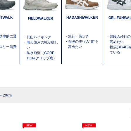
HADASHIWALKER
STWALK
GEL-FUNWA
FIELDWALKER
・旅行・街歩き
効率的に運
・普段の歩行の“
・低山ハイキング
・普段の歩行の“質”を
高めたい
・雨天兼用の靴が欲し
高めたい
ロリー消費
・幅広(3E/4E
い
ている
・防水透湿（GORE-
TEX&グリップ底）
 20cm