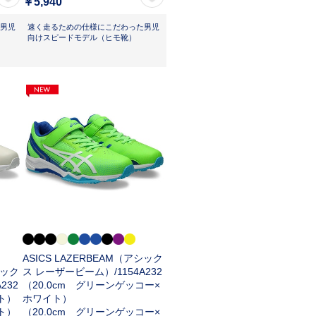
￥5,940
男児
速く走るための仕様にこだわった男児
向けスピードモデル（ヒモ靴）
ASICS LAZERBEAM（アシック
シック
ス レーザービーム）/
1154A232
A232
（20.0cm グリーンゲッコー×
イト）
ホワイト）
イト）
（20.0cm グリーンゲッコー×