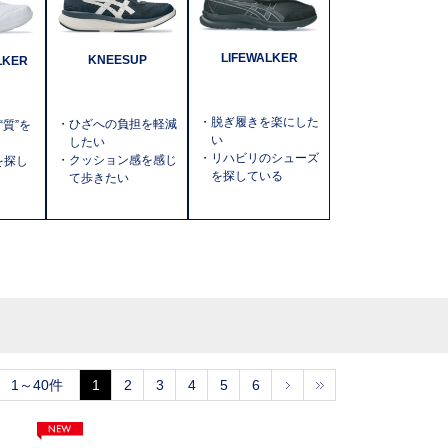
LIFEWALKER
KNEESUP
LKER
・脱ぎ履きを楽にした
・ひざへの負担を軽減
質”を
い
したい
・リハビリのシューズ
・クッション感を感じ
)を探し
を探している
て歩きたい
1～40件
1
2
3
4
5
6