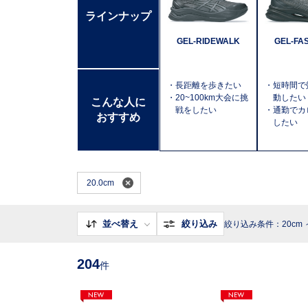
ラインナップ
GEL-RIDEWALK
GEL-FA
・長距離を歩きたい
・短時間で
・20~100km大会に挑
動したい
こんな人に
戦をしたい
・通勤でカ
おすすめ
したい
20.0cm
並べ替え
絞り込み
絞り込み条件：20cm ～
204
件