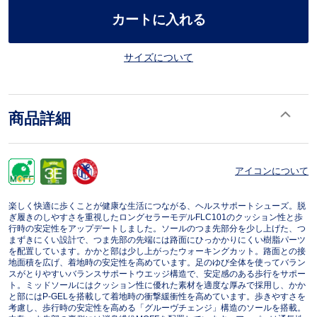
カートに入れる
サイズについて
商品詳細
アイコンについて
楽しく快適に歩くことが健康な生活につながる、ヘルスサポートシューズ。脱
ぎ履きのしやすさを重視したロングセラーモデルFLC101のクッション性と歩
行時の安定性をアップデートしました。ソールのつま先部分を少し上げた、つ
まずきにくい設計で、つま先部の先端には路面にひっかかりにくい樹脂パーツ
を配置しています。かかと部は少し上がったウォーキングカット。路面との接
地面積を広げ、着地時の安定性を高めています。足のゆび全体を使ってバラン
スがとりやすいバランスサポートウエッジ構造で、安定感のある歩行をサポー
ト。ミッドソールにはクッション性に優れた素材を適度な厚みで採用し、かか
と部にはP-GELを搭載して着地時の衝撃緩衝性を高めています。歩きやすさを
考慮し、歩行時の安定性を高める「グルーヴチェンジ」構造のソールを搭載。