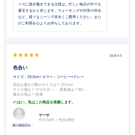
ーズに脱ぎ履きできる仕様は、忙しい毎日の中でも
重宝するかと存じます。ウォーキングや日常の外出
など、様々なシーンで末永くご愛用ください。また
のご利用を心よりお待ちしております。
2026.6.5
色合い
サイズ：28.0cm
/ カラー：コーヒー×グレー
普段お履きの靴のサイズは？
:28.0cm
サイズ感は？
:やや大きい
重量感は？
:軽い
履き心地は？
:快適
:はい、私はこの商品を推薦します。
マーサ
年代:
50代
性別:
男性