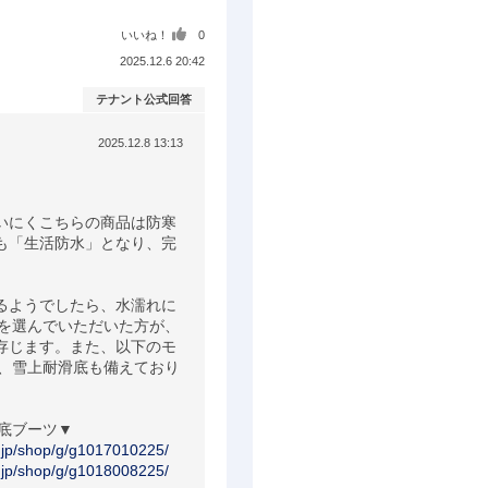
いいね！
0
2025.12.6 20:42
テナント公式回答
2025.12.8 13:13
いにくこちらの商品は防寒
も「生活防水」となり、完
るようでしたら、水濡れに
ルを選んでいただいた方が、
存じます。また、以下のモ
て、雪上耐滑底も備えており
底ブーツ▼

o.jp/shop/g/g1017010225/
o.jp/shop/g/g1018008225/