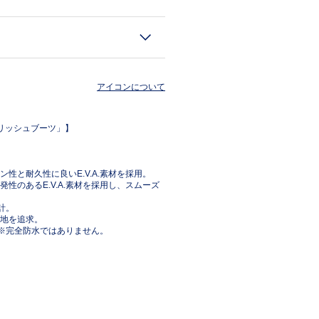
アイコンについて
リッシュブーツ」】
と耐久性に良いE.V.A.素材を採用。
のあるE.V.A.素材を採用し、スムーズ
計。
地を追求。
）※完全防水ではありません。