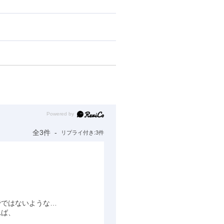
Powered by
全3件
リプライ付き:3件


ではないような…

ば、
