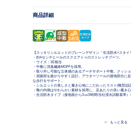
商品詳細
【スッキリシルエットのプレーンデザイン「生活防水×スタイ
・約4センチヒールのスクエアトゥのストレッチブーツ。
・ウイズ：3E相当
・中敷に消臭繊維MOFFを採用。
・取り外し可能な立体感のあるアーチサポート中敷。クッション性
・屈曲部を曲がりやすく設計。アウターソールの接地部分に反発性
な歩行をサポート。
・シルエットの美しさと履き心地にこだわったラスト(靴型)設
・靴の内側はやわらかい素材を採用し、足あたりの良い履き心
・生活防水タイプ（接地面から3㎝/3時間/当社浸水試験基準
もっと見る