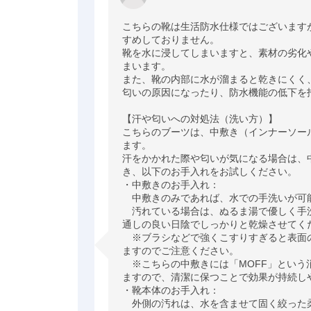
こちらの靴は生活防水仕様ではございます
すめしておりません。

靴を水に浸してしまいますと、素材の劣化
まいます。

また、靴の内部に水が溜まると乾きにくく
匂いの原因になったり、防水機能の低下を招
【汗や匂いへの対処法（洗い方）】

こちらのブーツは、中敷き（インナーソー
ます。 

汗をかかれた際や匂いが気になる場合は、
き、以下のお手入れをお試しください。

・中敷きのお手入れ：

　中敷きのみであれば、水での手洗いが可能
　汚れている場合は、ぬるま湯で優しく手
通しの良い日陰でしっかりと乾燥させてくだ
　※ブラシなどで強くこすりすぎると表面
ますのでご注意ください。 

　※こちらの中敷きには「MOFF」という
ますので、清潔に保つことで効果が持続しや
・靴本体のお手入れ：

　外側の汚れは、水を含ませて固く絞った