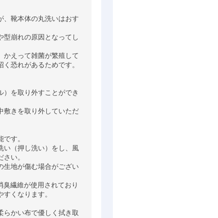
が、靴本体の丸洗いはおす
や型崩れの原因となってし
、かえって雑菌が繁殖して
く恐れがあるためです。

ル）を取り外すことができ
中敷きを取り外していただ
です。 

洗い（押し洗い）をし、風
さい。

の生地が傷む場合がござい
消臭繊維が使用されており
すくなります。

柔らかい布で優しく拭き取