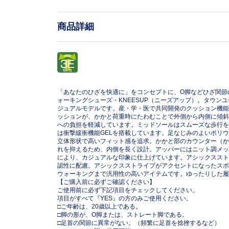
商品詳細
「あなたのひざを快適に」をコンセプトに、O脚などひざ関節
ォーキングシューズ・KNEESUP（ニーズアップ）。タウン
ジュアルモデルです。産・学・医で共同開発のクッション機能
ッションが、かかと荷重時にたわむことで外側から内側に傾斜
への負担を軽減しています。ミッドソールはスムーズな歩行を
は衝撃緩衝機能GELを搭載しています。足なじみのよいポリ
立体形状で高いフィット感を追求。かかと部のカウンター（か
れを抑えるため、内側を長く設計。アッパーにはニット調メッ
により、カジュアルな印象に仕上げています。アシックススト
認性に配慮。アシックスストライプがアクセントになったスポ
ウォーキングまで汎用性の高いアイテムです。ゆったりした履
【ご購入前に必ずご確認ください】
ご使用前に必ず下記項目をチェックしてください。
項目がすべて『YES』の方のみご使用ください。
□ご年齢は、20歳以上である。
□脚の形が、O脚または、ストレート脚である。
□足首の関節に異常がない。（頻繁に足首を捻挫するなど）