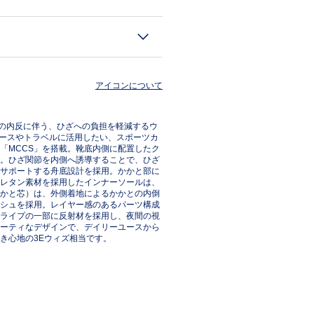
アイコンについて
の内反に伴う、ひざへの負担を軽減するウ
ユースやトラベルに活用したい、スポーツカ
「MCCS」を搭載。靴底内側に配置したク
。ひざ関節を内側へ誘導することで、ひざ
サポートする舟底設計を採用。かかと部に
ウレタン素材を採用したインナーソールは、
かと芯）は、外側着地によるかかとの内倒
シュを採用。レイヤー感のあるパーツ構成
ライプの一部に反射材を採用し、夜間の視
ーティなデザインで、デイリーユースから
き心地の3Eウィズ相当です。