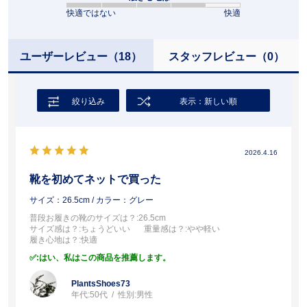
快適ではない
快適
ユーザーレビュー
（18）
スタッフレビュー
（0）
絞り込み
表示：新しい順
2026.4.16
靴を初めてネットで買った
サイズ：26.5cm
/ カラー：グレー
普段お履きの靴のサイズは？
:26.5cm
サイズ感は？
:ちょうどいい
重量感は？
:やや軽い
履き心地は？
:快適
:はい、私はこの商品を推薦します。
PlantsShoes73
年代:
50代
性別:
男性