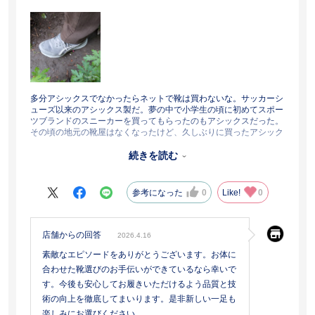
多分アシックスでなかったらネットで靴は買わないな。サッカーシ
ューズ以来のアシックス製だ。夢の中で小学生の頃に初めてスポー
ツブランドのスニーカーを買ってもらったのもアシックスだった。
その頃の地元の靴屋はなくなったけど、久しぶりに買ったアシック
スの靴。
アディダスやルコック、NB、ナイキと色々履いてきた結果、老い
続きを読む
を感じてきたらアシックスが一番安定して歩ける気もする。
安全に、安定して歩ける底と側面の丈夫な感じと反発力、そして軽
さ。もう他の靴が怖い！
参考になった
0
Like!
0
オニツカタイガーのネット記事を見て、久しぶりスポーツスニーカ
ーも見てきたけど、もうこっちのアシックスでいいかな･･･ 現在、
色違いのシューズを検討中
店舗からの回答
2026.4.16
素敵なエピソードをありがとうございます。お体に
合わせた靴選びのお手伝いができているなら幸いで
す。今後も安心してお履きいただけるよう品質と技
術の向上を徹底してまいります。是非新しい一足も
楽しみにお選びください。