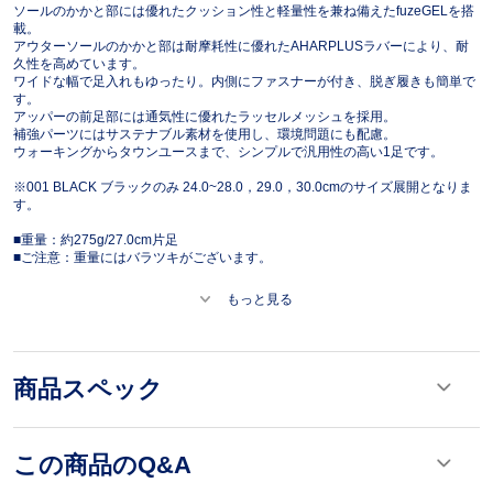
ソールのかかと部には優れたクッション性と軽量性を兼ね備えたfuzeGELを搭
載。
アウターソールのかかと部は耐摩耗性に優れたAHARPLUSラバーにより、耐
久性を高めています。
ワイドな幅で足入れもゆったり。内側にファスナーが付き、脱ぎ履きも簡単で
す。
アッパーの前足部には通気性に優れたラッセルメッシュを採用。
補強パーツにはサステナブル素材を使用し、環境問題にも配慮。
ウォーキングからタウンユースまで、シンプルで汎用性の高い1足です。
※001 BLACK ブラックのみ 24.0~28.0，29.0，30.0cmのサイズ展開となりま
す。
■重量：約275g/27.0cm片足
■ご注意：重量にはバラツキがございます。
もっと見る
商品スペック
この商品のQ&A