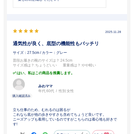
2025.11.28
通気性が良く、底型の機能性もバッチリ
サイズ：27.5cm
/ カラー：グレー
普段お履きの靴のサイズは？
:24.5cm
サイズ感は？
:ちょうどいい
重量感は？
:やや軽い
:はい、私はこの商品を推薦します。
みわママ
年代:
60代
性別:
女性
立ち仕事のため、むれるのは困るが
これなら底が他の歩きやすさも含めてちょうど良いです。
ニーズアップも着用しているのですがこちらのは着心地も好きで
す!