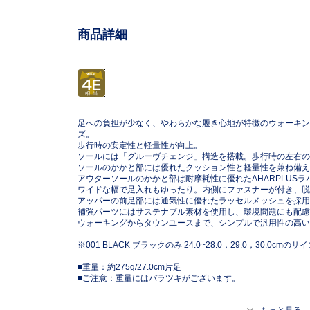
商品詳細
足への負担が少なく、やわらかな履き心地が特徴のウォーキン
ズ。
歩行時の安定性と軽量性が向上。
ソールには「グルーヴチェンジ」構造を搭載。歩行時の左右の
ソールのかかと部には優れたクッション性と軽量性を兼ね備えたf
アウターソールのかかと部は耐摩耗性に優れたAHARPLUS
ワイドな幅で足入れもゆったり。内側にファスナーが付き、脱
アッパーの前足部には通気性に優れたラッセルメッシュを採用
補強パーツにはサステナブル素材を使用し、環境問題にも配慮
ウォーキングからタウンユースまで、シンプルで汎用性の高い
※001 BLACK ブラックのみ 24.0~28.0，29.0，30.0c
■重量：約275g/27.0cm片足
■ご注意：重量にはバラツキがございます。