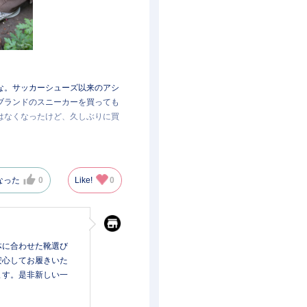
な。サッカーシューズ以来のアシ
ブランドのスニーカーを買っても
はなくなったけど、久しぶりに買
きた結果、老いを感じてきたらア
発力、そして軽さ。もう他の靴が
なった
0
Like!
0
ポーツスニーカーも見てきたけ
色違いのシューズを検討中
体に合わせた靴選び
安心してお履きいた
ます。是非新しい一