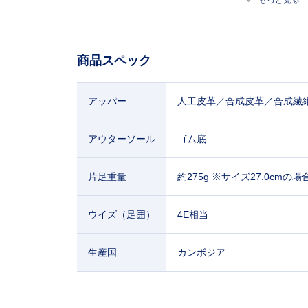
もっと見る
商品スペック
アッパー
人工皮革／合成皮革／合成繊
アウターソール
ゴム底
片足重量
約275g ※サイズ27.0cmの場
ウイズ（足囲）
4E相当
生産国
カンボジア