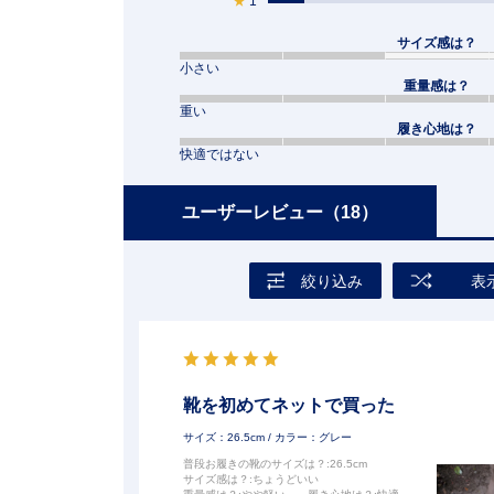
★
1
サイズ感は？
小さい
重量感は？
重い
履き心地は？
快適ではない
ユーザーレビュー
（18）
絞り込み
表
靴を初めてネットで買った
サイズ：26.5cm
/ カラー：グレー
普段お履きの靴のサイズは？
:26.5cm
サイズ感は？
:ちょうどいい