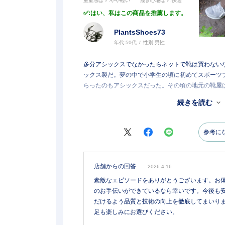
重量感は？
:やや軽い
履き心地は？
:快適
:はい、私はこの商品を推薦します。
PlantsShoes73
年代:
50代
性別:
男性
多分アシックスでなかったらネットで靴は買わない
ックス製だ。夢の中で小学生の頃に初めてスポーツ
らったのもアシックスだった。その頃の地元の靴屋
ったアシックスの靴。
続きを読む
アディダスやルコック、NB、ナイキと色々履いて
シックスが一番安定して歩ける気もする。
安全に、安定して歩ける底と側面の丈夫な感じと反
参考に
怖い！
オニツカタイガーのネット記事を見て、久しぶりス
ど、もうこっちのアシックスでいいかな･･･ 現在、
店舗からの回答
2026.4.16
素敵なエピソードをありがとうございます。お
のお手伝いができているなら幸いです。今後も
だけるよう品質と技術の向上を徹底してまいり
足も楽しみにお選びください。