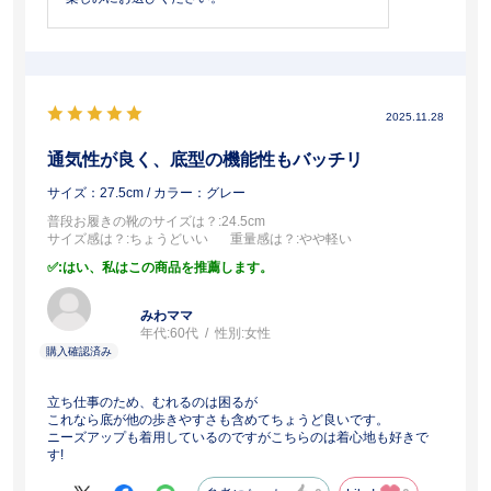
2025.11.28
通気性が良く、底型の機能性もバッチリ
サイズ：27.5cm
/ カラー：グレー
普段お履きの靴のサイズは？
:24.5cm
サイズ感は？
:ちょうどいい
重量感は？
:やや軽い
:はい、私はこの商品を推薦します。
みわママ
年代:
60代
性別:
女性
立ち仕事のため、むれるのは困るが
これなら底が他の歩きやすさも含めてちょうど良いです。
ニーズアップも着用しているのですがこちらのは着心地も好きで
す!