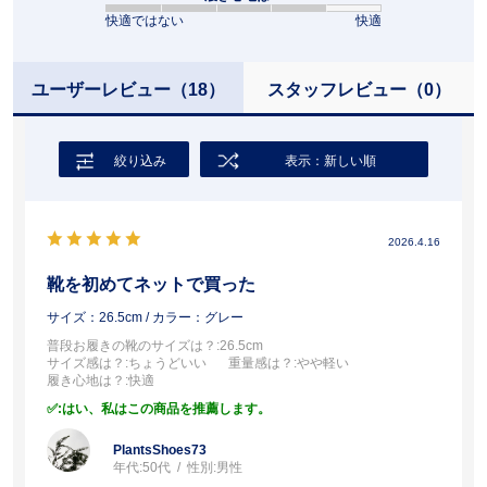
快適ではない
快適
ユーザーレビュー
（18）
スタッフレビュー
（0）
絞り込み
表示：新しい順
2026.4.16
靴を初めてネットで買った
サイズ：26.5cm
/ カラー：グレー
普段お履きの靴のサイズは？
:26.5cm
サイズ感は？
:ちょうどいい
重量感は？
:やや軽い
履き心地は？
:快適
:はい、私はこの商品を推薦します。
PlantsShoes73
年代:
50代
性別:
男性