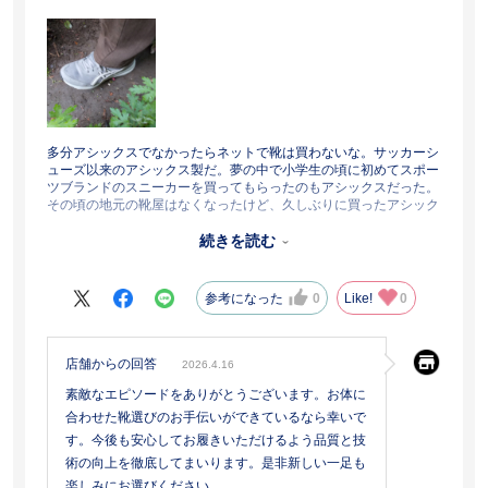
多分アシックスでなかったらネットで靴は買わないな。サッカーシ
ューズ以来のアシックス製だ。夢の中で小学生の頃に初めてスポー
ツブランドのスニーカーを買ってもらったのもアシックスだった。
その頃の地元の靴屋はなくなったけど、久しぶりに買ったアシック
スの靴。
アディダスやルコック、NB、ナイキと色々履いてきた結果、老い
続きを読む
を感じてきたらアシックスが一番安定して歩ける気もする。
安全に、安定して歩ける底と側面の丈夫な感じと反発力、そして軽
さ。もう他の靴が怖い！
参考になった
0
Like!
0
オニツカタイガーのネット記事を見て、久しぶりスポーツスニーカ
ーも見てきたけど、もうこっちのアシックスでいいかな･･･ 現在、
色違いのシューズを検討中
店舗からの回答
2026.4.16
素敵なエピソードをありがとうございます。お体に
合わせた靴選びのお手伝いができているなら幸いで
す。今後も安心してお履きいただけるよう品質と技
術の向上を徹底してまいります。是非新しい一足も
楽しみにお選びください。