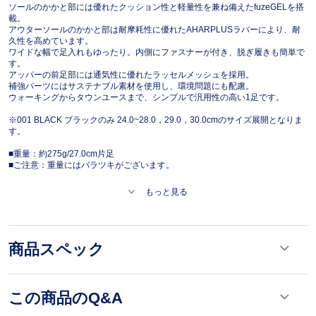
ソールのかかと部には優れたクッション性と軽量性を兼ね備えたfuzeGELを搭
載。
アウターソールのかかと部は耐摩耗性に優れたAHARPLUSラバーにより、耐
久性を高めています。
ワイドな幅で足入れもゆったり。内側にファスナーが付き、脱ぎ履きも簡単で
す。
アッパーの前足部には通気性に優れたラッセルメッシュを採用。
補強パーツにはサステナブル素材を使用し、環境問題にも配慮。
ウォーキングからタウンユースまで、シンプルで汎用性の高い1足です。
※001 BLACK ブラックのみ 24.0~28.0，29.0，30.0cmのサイズ展開となりま
す。
■重量：約275g/27.0cm片足
■ご注意：重量にはバラツキがございます。
もっと見る
商品スペック
この商品のQ&A