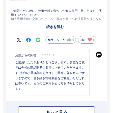
中敷取り外し後に、整形外科で製作した個人専用中敷に交換して使
用するつもりでした。
個人専用中敷に交換したところ、厚みが厚いため踵周囲が浅くなり
少し残念な状況です。
続きを読む
もう少し踵まわりの立ち上がりが高くて、厚みのある中敷に交換し
ても十分な深さがあるとよかったと思いました。
参考になった
0
Like!
1
店舗からの回答
2026.5.19
ご愛用いただきありがとうございます。貴重なご意
見は今後の商品開発の参考にさせていただきます。
より快適な履き心地を目指して開発に取り組んで参
りますので、引き続き弊社製品をご愛顧いただけれ
ば幸いです。またのご利用を心よりお待ちしており
ます。
もっと見る