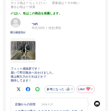
サイズ感は？
:ちょうどいい
重量感は？
:やや軽い
履き心地は？
:快適
:はい、私はこの商品を推薦します。
つの
年代:
50代
性別:
男性
フィット感抜群です！
届いて即日散歩へ出かけました。
後は耐久力がどれほどか？
期待してます！
参考になった
0
Like!
0
店舗からの回答
2026.5.27