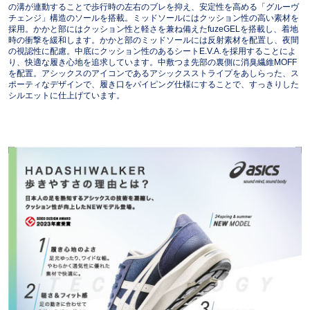
の溝が連動することで歩行時の左右のブレを抑え、安定性を高める「グルーヴ
チェンジ」構造のソールを搭載。ミッドソールにはクッション性の高い素材を
採用。かかと部にはクッション性と軽さを兼ね備えたfuzeGELを搭載し、着地
時の衝撃を緩和します。かかと部のミッドソールには反射素材を配置し、夜間
の視認性に配慮。中底にクッション性のあるシートE.V.A.を採用することによ
り、快適な履き心地を追求しています。中敷つま先部の裏側に消臭繊維MOFF
を配置。アシックスのアイコンであるアシックスストライプをあしらった、ス
ポーティなデザインで、履き口をパイピング仕様にすることで、すっきりした
シルエットに仕上げています。