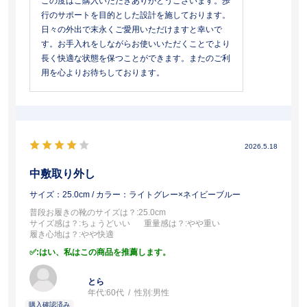
この度はご購入いただきありがとうございます。歩
行のサポートを目的とした設計を施しております。
日々の外出で末永くご愛用いただけますと幸いで
す。お手入れをしながらお使いいただくことでより
長く快適な状態を保つことができます。またのご利
用を心よりお待ちしております。
2026.5.18
中敷取り外し
サイズ：25.0cm
/ カラー：ライトグレー×ネイビーブルー
普段お履きの靴のサイズは？
:25.0cm
サイズ感は？
:ちょうどいい
重量感は？
:やや重い
履き心地は？
:やや快適
:はい、私はこの商品を推薦します。
とら
年代:
60代
性別:
男性