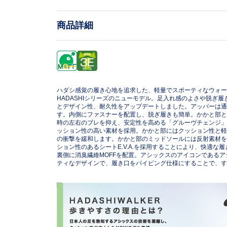
商品詳細
ハダシ感覚の履き心地を追求した、軽量でスポーティなウォー
HADASHIシリーズのニューモデル。足入れ感のよさや脱ぎ
とデザイン性、耐久性をアップデートしました。アッパーは通
す。内側にファスナーを配置し、脱ぎ履きも簡単。かかと部と
時の左右のブレを抑え、安定性を高める「グルーヴチェンジ」
ッション性の高い素材を採用。かかと部にはクッション性と軽さ
の衝撃を緩和します。かかと部のミッドソールには反射素材を
ション性のあるシートE.V.A.を採用することにより、快適な
裏側に消臭繊維MOFFを配置。アシックスのアイコンである
ティなデザインで、履き口をパイピング仕様にすることで、す