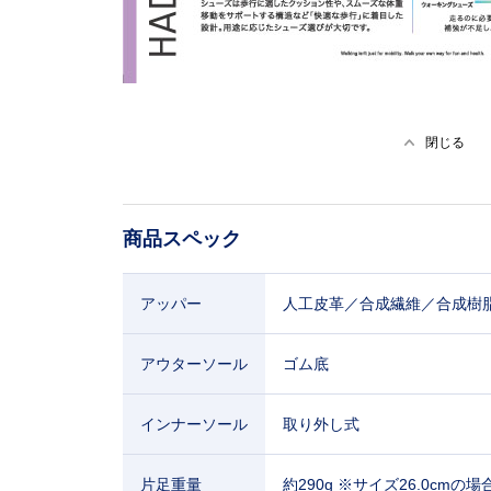
閉じる
商品スペック
アッパー
人工皮革／合成繊維／合成樹
アウターソール
ゴム底
インナーソール
取り外し式
片足重量
約290g ※サイズ26.0cmの場