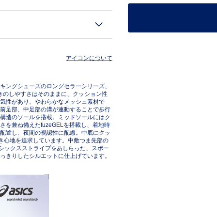
アイコンについて
キングシューズのロングセラーシリーズ、
履きのしやすさはそのままに、クッション性
気性があり、やわらかなメッシュ素材で
前足部、中足部の溝が連動することで歩行
構造のソールを搭載。ミッドソールにはク
を兼ね備えたfuzeGELを搭載し、着地時
配置し、夜間の視認性に配慮。中底にクッ
履き心地を追求しています。中敷つま先部の
アシックスストライプをあしらった、スポー
っきりしたシルエットに仕上げています。