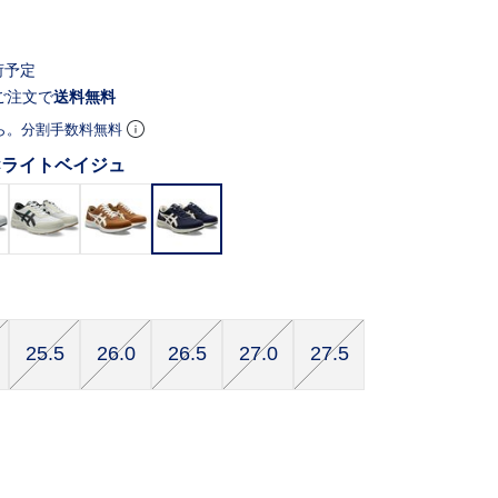
荷予定
ご注文で
送料無料
ら。分割手数料無料
×ライトベイジュ
25.5
26.0
26.5
27.0
27.5