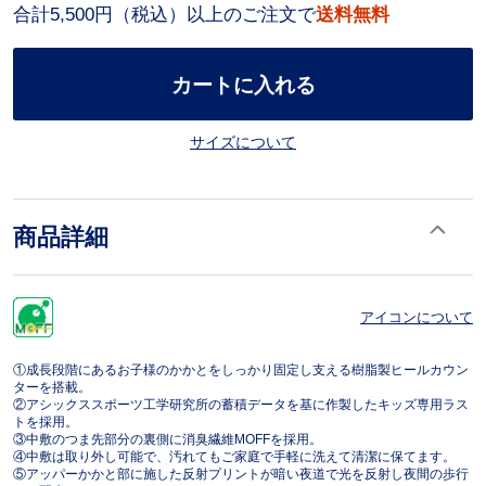
合計5,500円（税込）以上のご注文で
送料無料
カートに入れる
サイズについて
商品詳細
アイコンについて
①成長段階にあるお子様のかかとをしっかり固定し支える樹脂製ヒールカウン
ターを搭載。
②アシックススポーツ工学研究所の蓄積データを基に作製したキッズ専用ラス
トを採用。
③中敷のつま先部分の裏側に消臭繊維MOFFを採用。
④中敷は取り外し可能で、汚れてもご家庭で手軽に洗えて清潔に保てます。
⑤アッパーかかと部に施した反射プリントが暗い夜道で光を反射し夜間の歩行