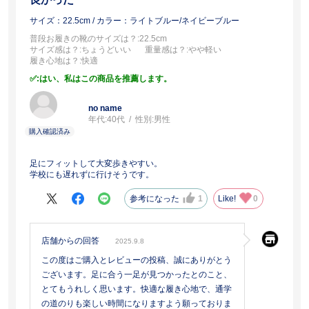
サイズ：22.5cm
/ カラー：ライトブルー/ネイビーブルー
普段お履きの靴のサイズは？
:22.5cm
サイズ感は？
:ちょうどいい
重量感は？
:やや軽い
履き心地は？
:快適
:はい、私はこの商品を推薦します。
no name
年代:
40代
性別:
男性
足にフィットして大変歩きやすい。
学校にも遅れずに行けそうです。
参考になった
1
Like!
0
店舗からの回答
2025.9.8
この度はご購入とレビューの投稿、誠にありがとう
ございます。足に合う一足が見つかったとのこと、
とてもうれしく思います。快適な履き心地で、通学
の道のりも楽しい時間になりますよう願っておりま