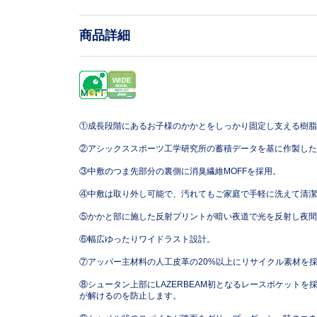
商品詳細
①成長段階にあるお子様のかかとをしっかり固定し支える樹脂
②アシックススポーツ工学研究所の蓄積データを基に作製した
③中敷のつま先部分の裏側に消臭繊維MOFFを採用。
④中敷は取り外し可能で、汚れてもご家庭で手軽に洗えて清潔
⑤かかと部に施した反射プリントが暗い夜道で光を反射し夜間
⑥幅広ゆったりワイドラスト設計。
⑦アッパー主材料の人工皮革の20%以上にリサイクル素材を
⑧シュータン上部にLAZERBEAM初となるレースポケット
が解けるのを防止します。