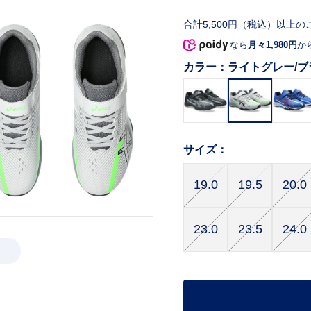
合計5,500円（税込）以上の
なら
月々1,980円
か
カラー：
ライトグレー/ブ
サイズ：
19.0
19.5
20.0
23.0
23.5
24.0